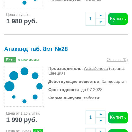
Цена за упак.
Купить
1 980 руб.
Атаканд таб. 8мг №28
Отзывы (
0
)
Есть
в наличии
Производитель
:
AstraZeneca
(страна:
Швеция
)
Действующее вещество
: Кандесартан
Срок годности
: до 07.2028
Форма выпуска
: таблетки
Цена от 1 до 2 упак.
Купить
1 990 руб.
Цена от 3 упак.
-16%