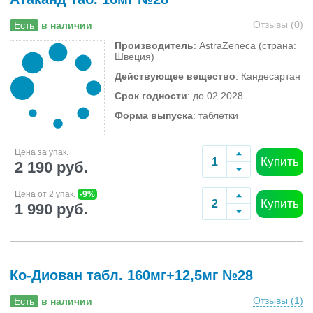
Отзывы (
0
)
Есть
в наличии
Производитель
:
AstraZeneca
(страна:
Швеция
)
Действующее вещество
: Кандесартан
Срок годности
: до 02.2028
Форма выпуска
: таблетки
Цена за упак.
Купить
2 190 руб.
Цена от 2 упак.
-9%
Купить
1 990 руб.
Ко-Диован табл. 160мг+12,5мг №28
Отзывы (
1
)
Есть
в наличии