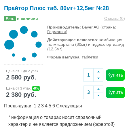
Прайтор Плюс таб. 80мг+12,5мг №28
Отзывы (
0
)
Есть
в наличии
Производитель
:
Bayer AG
(страна:
Германия
)
Действующее вещество
: комбинация
телмисартана (80мг) и гидрохлортиазид
(12,5мг)
Форма выпуска
: таблетки
Цена от 1 до 2 упак.
Купить
2 580 руб.
Цена от 3 упак.
-8%
Купить
2 380 руб.
Предыдущая
1
2
3
4
5
6
Следующая
* информация о товарах носит справочный
характер и не является предложением (офертой)