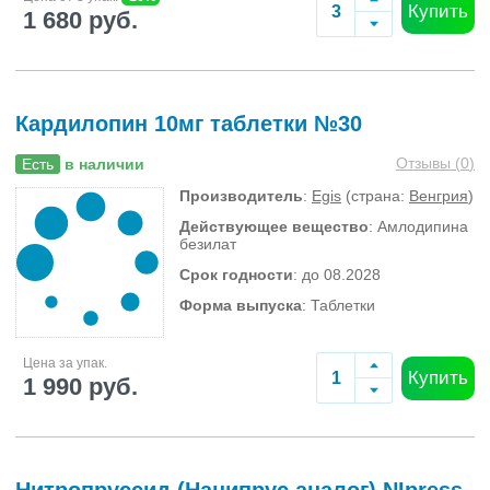
Купить
1 680 руб.
Кардилопин 10мг таблетки №30
Отзывы (
0
)
Есть
в наличии
Производитель
:
Egis
(страна:
Венгрия
)
Действующее вещество
: Амлодипина
безилат
Срок годности
: до 08.2028
Форма выпуска
: Таблетки
Цена за упак.
Купить
1 990 руб.