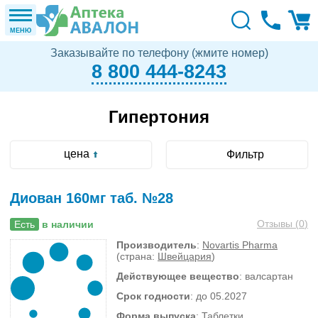
МЕНЮ
Заказывайте по телефону (жмите номер)
8 800 444-8243
Гипертония
цена
Фильтр
Диован 160мг таб. №28
Отзывы (
0
)
Есть
в наличии
Производитель
:
Novartis Pharma
(страна:
Швейцария
)
Действующее вещество
: валсартан
Срок годности
: до 05.2027
Форма выпуска
: Таблетки