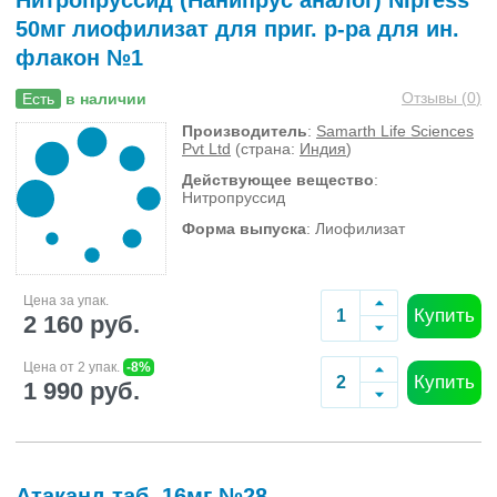
Нитропруссид (Нанипрус аналог) NIpress
50мг лиофилизат для приг. р-ра для ин.
флакон №1
Отзывы (
0
)
Есть
в наличии
Производитель
:
Samarth Life Sciences
Pvt Ltd
(страна:
Индия
)
Действующее вещество
:
Нитропруссид
Форма выпуска
: Лиофилизат
Цена за упак.
Купить
2 160 руб.
Цена от 2 упак.
-8%
Купить
1 990 руб.
Атаканд таб. 16мг №28