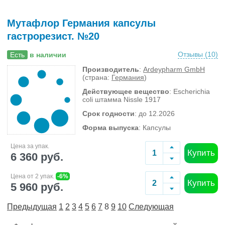
Мутафлор Германия капсулы
гастрорезист. №20
Отзывы (
10
)
Есть
в наличии
Производитель
:
Ardeypharm GmbH
(страна:
Германия
)
Действующее вещество
: Escherichia
coli штамма Nissle 1917
Срок годности
: до 12.2026
Форма выпуска
: Капсулы
Цена за упак.
Купить
6 360 руб.
Цена от 2 упак.
-6%
Купить
5 960 руб.
Предыдущая
1
2
3
4
5
6
7
8
9
10
Следующая