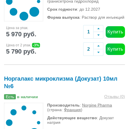
гранисетрона гидрохлорид
Срок годности
: до 12.2027
Форма выпуска
: Раствор для инъекций
Цена за упак.
Купить
5 970 руб.
Цена от 2 упак.
-3%
Купить
5 790 руб.
Норгалакс микроклизма (Докузат) 10мл
№6
Отзывы (
0
)
Есть
в наличии
Производитель
:
Norgine Pharma
(страна:
Франция
)
Действующее вещество
: Докузат
натрия