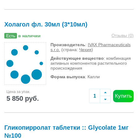
Холагол фл. 30мл (3*10мл)
Отзывы (
0
)
Есть
в наличии
Производитель
:
IVAX Pharmaceuticals
s.r.o.
(страна:
Чехия
)
Действующее вещество
: комбинация
активных компонентов растительного
происхождения
Форма выпуска
: Капли
Цена за упак.
Купить
5 850 руб.
Гликопирролат таблетки :: Glycolate 1мг
№100