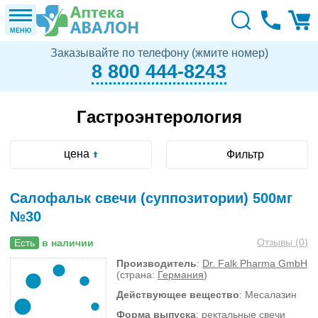
МЕНЮ
Заказывайте по телефону (жмите номер)
8 800 444-8243
Гастроэнтерология
цена
Фильтр
Салофальк свечи (суппозитории) 500мг
№30
Отзывы (
0
)
Есть
в наличии
Производитель
:
Dr. Falk Pharma GmbH
(страна:
Германия
)
Действующее вещество
: Месалазин
Форма выпуска
: ректальные свечи