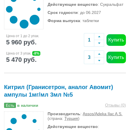
Действующее вещество
: Сукральфат
Срок годности
: до 06.2027
Форма выпуска
: таблетки
Цена от 1 до 2 упак.
Купить
5 960 руб.
Цена от 3 упак.
-8%
Купить
5 470 руб.
Китрил (Гранисетрон, аналог Авомит)
ампулы 1мг/мл 3мл №5
Отзывы (
0
)
Есть
в наличии
Производитель
:
Assos/Adeka Ilac A.S.
(страна:
Турция
)
Действующее вещество
: