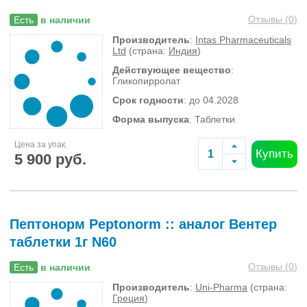
Отзывы (
0
)
Есть
в наличии
Производитель
:
Intas Pharmaceuticals
Ltd
(страна:
Индия
)
Действующее вещество
:
Гликопирролат
Срок годности
: до 04.2028
Форма выпуска
: Таблетки
Цена за упак.
Купить
5 900 руб.
Пептонорм Peptonorm :: аналог Вентер
таблетки 1г N60
Отзывы (
0
)
Есть
в наличии
Производитель
:
Uni-Pharma
(страна:
Греция
)