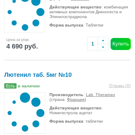
Действующее вещество
: комбинация
активных компонентов Диеногеста и
Этинилэстрадиола
Форма выпуска
: Таблетки
Цена за упак.
Купить
4 690 руб.
Лютенил таб. 5мг №10
Отзывы (
0
)
Есть
в наличии
Производитель
:
Lab. Theramex
(страна:
Франция
)
Действующее вещество
:
Номегестрола ацетат
Форма выпуска
: таблетки