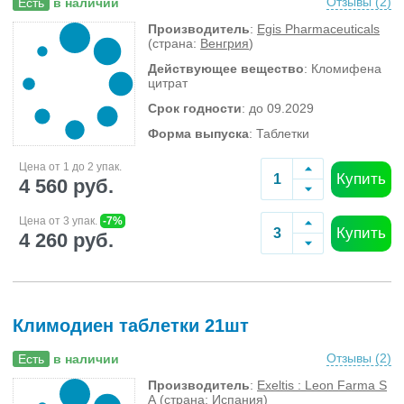
Отзывы (
2
)
Есть
в наличии
Производитель
:
Egis Pharmaceuticals
(страна:
Венгрия
)
Действующее вещество
: Кломифена
цитрат
Срок годности
: до 09.2029
Форма выпуска
: Таблетки
Цена от 1 до 2 упак.
Купить
4 560 руб.
Цена от 3 упак.
-7%
Купить
4 260 руб.
Климодиен таблетки 21шт
Отзывы (
2
)
Есть
в наличии
Производитель
:
Exeltis : Leon Farma S
A
(страна:
Испания
)