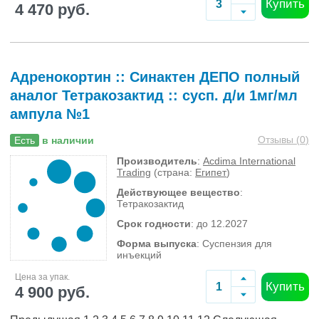
Купить
4 470 руб.
Адренокортин :: Синактен ДЕПО полный
аналог Тетракозактид :: сусп. д/и 1мг/мл
ампула №1
Отзывы (
0
)
Есть
в наличии
Производитель
:
Acdima International
Trading
(страна:
Египет
)
Действующее вещество
:
Тетракозактид
Срок годности
: до 12.2027
Форма выпуска
: Суспензия для
инъекций
Цена за упак.
Купить
4 900 руб.