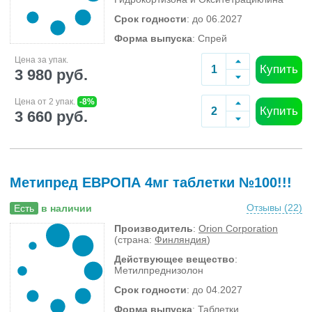
Срок годности
: до 06.2027
Форма выпуска
: Спрей
Цена за упак.
Купить
3 980 руб.
Цена от 2 упак.
-8%
Купить
3 660 руб.
Метипред ЕВРОПА 4мг таблетки №100!!!
Отзывы (
22
)
Есть
в наличии
Производитель
:
Orion Corporation
(страна:
Финляндия
)
Действующее вещество
:
Метилпреднизолон
Срок годности
: до 04.2027
Форма выпуска
: Таблетки