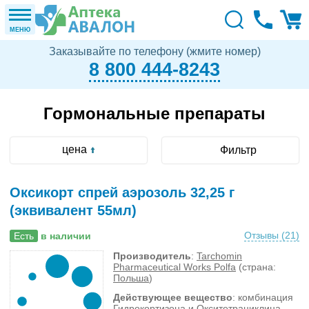
МЕНЮ
Заказывайте по телефону (жмите номер)
8 800 444-8243
Гормональные препараты
цена
Фильтр
Оксикорт спрей аэрозоль 32,25 г
(эквивалент 55мл)
Отзывы (
21
)
Есть
в наличии
Производитель
:
Tarchomin
Pharmaceutical Works Polfa
(страна:
Польша
)
Действующее вещество
: комбинация
Гидрокортизона и Окситетрациклина