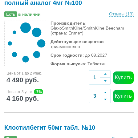
полный аналог 4мг №100
Отзывы (
13
)
Есть
в наличии
Производитель
:
GlaxoSmithKline/SmithKline Beecham
(страна:
Египет
)
Действующее вещество
:
триамцинолон
Срок годности
: до 09.2027
Форма выпуска
: Таблетки
Цена от 1 до 2 упак.
Купить
4 490 руб.
Цена от 3 упак.
-7%
Купить
4 160 руб.
Клостилбегит 50мг табл. №10