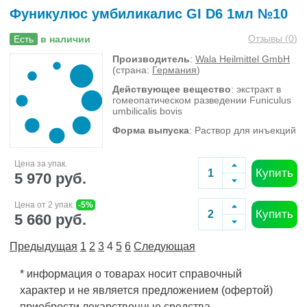
Фуникулюс умбиликалис GI D6 1мл №10
Отзывы (
0
)
Есть
в наличии
Производитель
:
Wala Heilmittel GmbH
(страна:
Германия
)
Действующее вещество
: экстракт в
гомеопатическом разведении Funiculus
umbilicalis bovis
Форма выпуска
: Раствор для инъекций
Цена за упак.
Купить
5 970 руб.
Цена от 2 упак.
-5%
Купить
5 660 руб.
Предыдущая
1
2
3
4
5
6
Следующая
* информация о товарах носит справочный
характер и не является предложением (офертой)
приобрести лекарственные средства