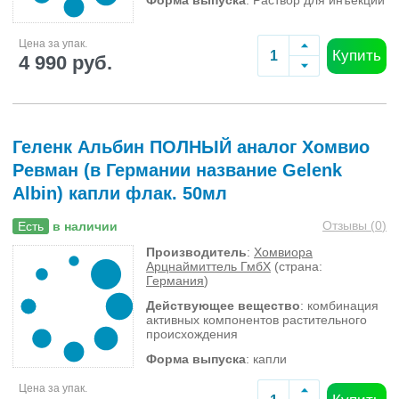
Форма выпуска
: Раствор для инъекций
Цена за упак.
Купить
4 990 руб.
Геленк Альбин ПОЛНЫЙ аналог Хомвио
Ревман (в Германии название Gelenk
Albin) капли флак. 50мл
Отзывы (
0
)
Есть
в наличии
Производитель
:
Хомвиора
Арцнаймиттель ГмбХ
(страна:
Германия
)
Действующее вещество
: комбинация
активных компонентов растительного
происхождения
Форма выпуска
: капли
Цена за упак.