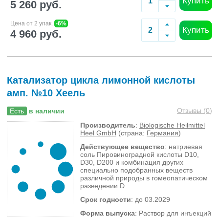
Купить
5 260 руб.
Цена от 2 упак.
-6%
Купить
4 960 руб.
Катализатор цикла лимонной кислоты
амп. №10 Хеель
Отзывы (
0
)
Есть
в наличии
Производитель
:
Biologische Heilmittel
Heel GmbH
(страна:
Германия
)
Действующее вещество
: натриевая
соль Пировиноградной кислоты D10,
D30, D200 и комбинация других
специально подобранных веществ
различной природы в гомеопатическом
разведении D
Срок годности
: до 03.2029
Форма выпуска
: Раствор для инъекций