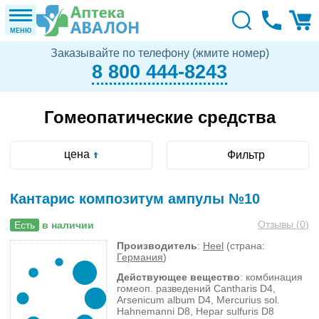
МЕНЮ
Заказывайте по телефону (жмите номер)
8 800 444-8243
Гомеопатические средства
цена
Фильтр
Кантарис композитум ампулы №10
Отзывы (
0
)
Есть
в наличии
Производитель
:
Heel
(страна:
Германия
)
Действующее вещество
: комбинация
гомеоп. разведений Cantharis D4,
Arsenicum album D4, Mercurius sol.
Hahnemanni D8, Hepar sulfuris D8