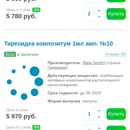
Цена от 2 упак.
-3%
Купить
5 780 руб.
Тиреоидеа композитум 1мл амп. №10
Отзывы (
6
)
Есть
в наличии
Производитель
:
Wala GmbH
(страна:
Германия
)
Действующее вещество
: комбинация
активных компонентов растительного
происхождения
Срок годности
: до 05.2029
Форма выпуска
: ампулы
Цена за упак.
Купить
5 970 руб.
Цена от 2 упак.
-5%