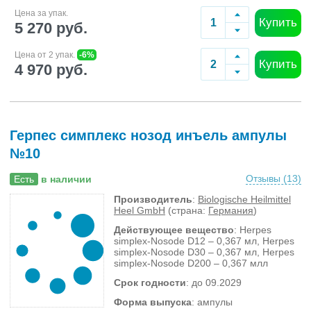
Цена за упак.
Купить
5 270 руб.
Цена от 2 упак.
-6%
Купить
4 970 руб.
Герпес симплекс нозод инъель ампулы
№10
Отзывы (
13
)
Есть
в наличии
Производитель
:
Biologische Heilmittel
Heel GmbH
(страна:
Германия
)
Действующее вещество
: Herpes
simplex-Nosode D12 – 0,367 мл, Herpes
simplex-Nosode D30 – 0,367 мл, Herpes
simplex-Nosode D200 – 0,367 млл
Срок годности
: до 09.2029
Форма выпуска
: ампулы