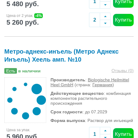
Купить
5 480 руб.
Цена от 2 упак.
-4%
Купить
5 260 руб.
Метро-аднекс-инъель (Метро Аднекс
Инъель) Хеель амп. №10
Отзывы (
0
)
Есть
в наличии
Производитель
:
Biologische Heilmittel
Heel GmbH
(страна:
Германия
)
Действующее вещество
: комбинация
компонентов растительного
происхождения
Срок годности
: до 07.2029
Форма выпуска
: Раствор для инъекций
Цена за упак.
Купить
5 960 руб.