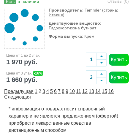
Отзывы (
0
)
Есть
в наличии
Производитель
:
Temmler
(страна:
Италия
)
Действующее вещество
:
Гидрокортизона бутират
Форма выпуска
: Крем
Цена от 1 до 2 упак.
Купить
1 970 руб.
Цена от 3 упак.
-16%
Купить
1 660 руб.
Предыдущая
1
2
3
4
5
6
7
8
9
10
11
12
13
14
15
16
Следующая
* информация о товарах носит справочный
характер и не является предложением (офертой)
приобрести лекарственные средства
дистанционным способом