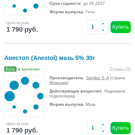
Срок годности
: до 05.2027
Форма выпуска
: Гель
Цена за упак.
Купить
1 790 руб.
Анестол (Anestol) мазь 5% 30г
Отзывы (
0
)
Есть
в наличии
Производитель
:
Sandoz S. A
(страна:
Франция
)
Действующее вещество
: Лидокаина
гидрохлорид
Форма выпуска
: Мазь
Цена за упак.
Купить
1 790 руб.