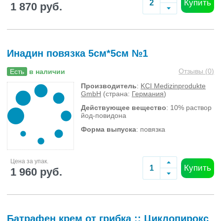
Купить
1 870 руб.
Инадин повязка 5см*5см №1
Отзывы (
0
)
Есть
в наличии
Производитель
:
KCI Medizinprodukte
GmbH
(страна:
Германия
)
Действующее вещество
: 10% раствор
йод-повидона
Форма выпуска
: повязка
Цена за упак.
Купить
1 960 руб.
Батрафен крем от грибка :: Циклопирокс