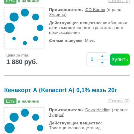
Отзывы (
0
)
Есть
в наличии
Производитель
:
ФФ Виола
(страна:
Украина
)
Действующее вещество
: комбинация
активных компонентов растительного
происхождения
Форма выпуска
: Мазь
Цена за упак.
Купить
1 880 руб.
Кенакорт А (Kenacort A) 0,1% мазь 20г
Отзывы (
0
)
Есть
в наличии
Производитель
:
Deva Holding
(страна:
Турция
)
Действующее вещество
:
Триамцинолона ацетонид