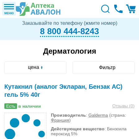
МЕНЮ
Заказывайте по телефону (жмите номер)
8 800 444-8243
Дерматология
цена
Фильтр
Кутакнил (аналог Экларан, Бензак АС)
гель 5% 40г
Отзывы (
0
)
Есть
в наличии
Производитель
:
Galderma
(страна:
Франция
)
Действующее вещество
: Бензоила
пероксид 5%