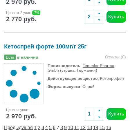
2 970 руб.
Цена от 2 упак.
-7%
Купить
2 770 руб.
Кетоспрей форте 100мг/г 25г
Отзывы (
0
)
Есть
в наличии
Производитель
:
Temmler Pharma
Gmbh
(страна:
Германия
)
Действующее вещество
: Кетопрофен
Форма выпуска
: Спрей
Цена за упак.
Купить
2 970 руб.
Предыдущая
1
2
3
4
5
6
7
8
9
10
11
12
13
14
15
16