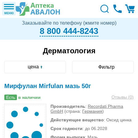
МЕНЮ
Заказывайте по телефону (жмите номер)
8 800 444-8243
Дерматология
цена
Фильтр
Мирфулан Mirfulan мазь 50г
Отзывы (
0
)
Есть
в наличии
Производитель
:
Recordati Pharma
GmbH
(страна:
Германия
)
Действующее вещество
: Оксид цинка
Срок годности
: до 06.2028
Форма выпуска
: Мазь