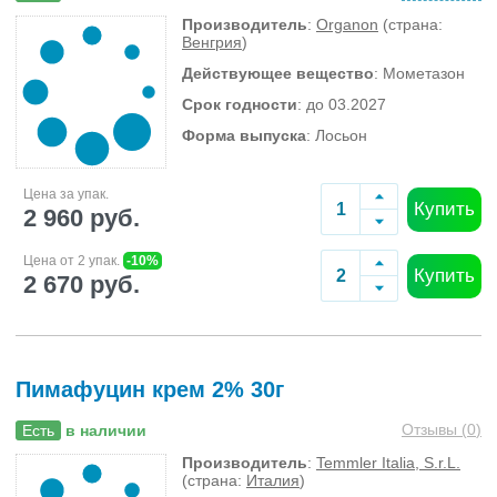
Производитель
:
Organon
(страна:
Венгрия
)
Действующее вещество
: Мометазон
Срок годности
: до 03.2027
Форма выпуска
: Лосьон
Цена за упак.
Купить
2 960 руб.
Цена от 2 упак.
-10%
Купить
2 670 руб.
Пимафуцин крем 2% 30г
Отзывы (
0
)
Есть
в наличии
Производитель
:
Temmler Italia, S.r.L.
(страна:
Италия
)