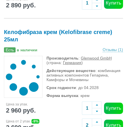
Купить
2 890 руб.
Келофибраза крем (Kelofibrase creme)
25мл
Отзывы (
1
)
Есть
в наличии
Производитель
:
Glenwood GmbH
(страна:
Германия
)
Действующее вещество
: комбинация
активных компонентов Гепарина,
Камфоры и Мочевины
Срок годности
: до 04.2028
Форма выпуска
: крем
Цена за упак.
Купить
2 960 руб.
Цена от 2 упак.
-9%
Купить