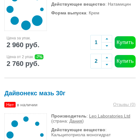
Действующее вещество
: Натамицин
Форма выпуска
: Крем
Цена за упак.
Купить
2 960 руб.
Цена от 2 упак.
-7%
Купить
2 760 руб.
Дайвонекс мазь 30г
Отзывы (
0
)
Нет
в наличии
Производитель
:
Leo Laboratories Ltd
(страна:
Дания
)
Действующее вещество
:
Кальципотриола моногидрат