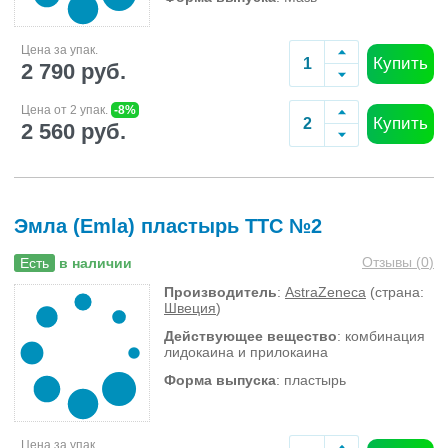
Цена за упак.
Купить
2 790 руб.
Цена от 2 упак.
-8%
Купить
2 560 руб.
Эмла (Emla) пластырь ТТС №2
Отзывы (
0
)
Есть
в наличии
Производитель
:
AstraZeneca
(страна:
Швеция
)
Действующее вещество
: комбинация
лидокаина и прилокаина
Форма выпуска
: пластырь
Цена за упак.