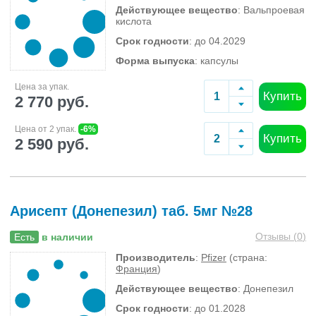
Действующее вещество
: Вальпроевая
кислота
Срок годности
: до 04.2029
Форма выпуска
: капсулы
Цена за упак.
Купить
2 770 руб.
Цена от 2 упак.
-6%
Купить
2 590 руб.
Арисепт (Донепезил) таб. 5мг №28
Отзывы (
0
)
Есть
в наличии
Производитель
:
Pfizer
(страна:
Франция
)
Действующее вещество
: Донепезил
Срок годности
: до 01.2028