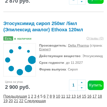
2 870 руб.
Этосуксимид сироп 250мг /5мл
(Эпилексид аналог) Ethoxa 120мл
Отзывы (
0
)
Есть
в наличии
Производитель
:
Delta Pharma
(страна:
Египет
)
Действующее вещество
: Этосуксимид
Срок годности
: до 11.2027
Форма выпуска
: Сироп
Цена за упак.
Купить
2 900 руб.
Предыдущая
1
2
3
4
5
6
7
8
9
10
11
12
13
14
15
16
17
18
19
20
21
22
Следующая