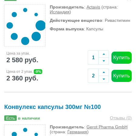
Производитель
:
Actavis
(страна:
Исландия
)
Действующее вещество
: Ривастигмин
Форма выпуска
: Капсулы
Цена за упак.
Купить
2 580 руб.
Цена от 2 упак.
-9%
Купить
2 360 руб.
Конвулекс капсулы 300мг №100
Отзывы (
0
)
Есть
в наличии
Производитель
:
Gerot Pharma GmbH
(страна:
Германия
)