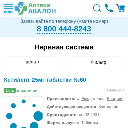
МЕНЮ
Заказывайте по телефону (жмите номер)
8 800 444-8243
Нервная система
цена
Фильтр
Кетилепт 25мг таблетки №60
Отзывы (
0
)
Есть
в наличии
Производитель
:
Egis
(страна:
Венгрия
)
Действующее вещество
: Кветиапин
Срок годности
: до 02.2031
Форма выпуска
: Таблетки