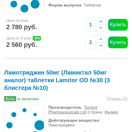
Форма выпуска
: Таблетки
Цена за упак.
Купить
2 780 руб.
Цена от 2 упак.
-8%
Купить
2 560 руб.
Ламотриджин 50мг (Ламиктал 50мг
аналог) таблетки Lamitor OD №30 (3
блистера №10)
Отзывы (
0
)
Есть
в наличии
Производитель
:
Torrent
Pharmaceuticals Ltd
(страна:
Индия
)
Действующее вещество
:
Ламотриджин