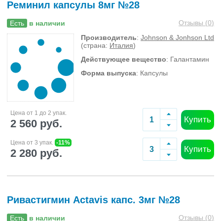
Реминил капсулы 8мг №28
Отзывы (
0
)
Есть
в наличии
Производитель
:
Johnson & Jonhson Ltd
(страна:
Италия
)
Действующее вещество
: Галантамин
Форма выпуска
: Капсулы
Цена от 1 до 2 упак.
Купить
2 560 руб.
Цена от 3 упак.
-11%
Купить
2 280 руб.
Ривастигмин Actavis капс. 3мг №28
Отзывы (
0
)
Есть
в наличии