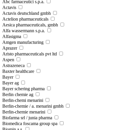
Abc farmaceutici s.p.a.
Actavis
Actavis deutschland gmbh
Actelion pharmaceuticals
Aesica pharmaceuticals, gmbh
Alfa wassermann s.p.a.
Alfasigma
Amgen manufacturing
Aprazer
Aristo pharmaceuticals pvt ltd
Aspen
Astrazeneca
Baxter healthcare
Bayer
Bayer ag
Bayer schering pharma
Berlin chemie ag
Berlin-chemi menarini
Berlin-chemie / a. menarini gmbh
Berlin-chemie menarini
Biofarma srl / junia pharma
Biomedica foscama group spa
Biomin a.s.