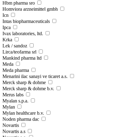
Hbm pharma sro
Homviora arzneimittel gmbh
Icn
Intas biopharmaceuticals
Ipca
Ivax laboratories, ltd.
Krka
Lek / sandoz
Lirca/teofarma srl
Mankind pharma ltd
Meda
Meda pharma
Menarini ilac sanayi ve ticaret a.s.
Merck sharp & dohme
Merck sharp & dohme b.v.
Merus labs
Myalan s.p.a.
Mylan
Mylan healthcare b.v.
Noden pharma dac
Novartis
Novartis a.s