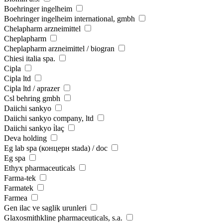
Boehringer ingelheim
Boehringer ingelheim international, gmbh
Chelapharm arzneimittel
Cheplapharm
Cheplapharm arzneimittel / biogran
Chiesi italia spa.
Cipla
Cipla ltd
Cipla ltd / aprazer
Csl behring gmbh
Daiichi sankyo
Daiichi sankyo company, ltd
Daiichi sankyo i̇laç
Deva holding
Eg lab spa (концерн stada) / doc
Eg spa
Ethyx pharmaceuticals
Farma-tek
Farmatek
Farmea
Gen ilac ve saglik urunleri
Glaxosmithkline pharmaceuticals, s.a.