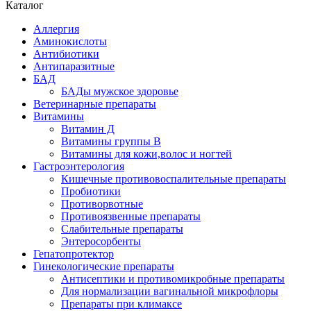
Каталог
Аллергия
Аминокислоты
Антибиотики
Антипаразитные
БАД
БАДы мужское здоровье
Ветеринарные препараты
Витамины
Витамин Д
Витамины группы В
Витамины для кожи,волос и ногтей
Гастроэнтерология
Кишечные противовоспалительные препараты
Пробиотики
Противорвотные
Противоязвенные препараты
Слабительные препараты
Энтеросорбенты
Гепатопротектор
Гинекологические препараты
Антисептики и противомикробные препараты
Для нормализации вагинальной микрофлоры
Препараты при климаксе