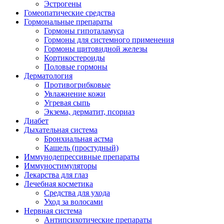
Эстрогены
Гомеопатические средства
Гормональные препараты
Гормоны гипоталамуса
Гормоны для системного применения
Гормоны щитовидной железы
Кортикостероиды
Половые гормоны
Дерматология
Противогрибковые
Увлажнение кожи
Угревая сыпь
Экзема, дерматит, псориаз
Диабет
Дыхательная система
Бронхиальная астма
Кашель (простудный)
Иммунодепрессивные препараты
Иммуностимуляторы
Лекарства для глаз
Лечебная косметика
Средства для ухода
Уход за волосами
Нервная система
Антипсихотические препараты