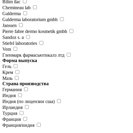
Bilim ilac
Chemineau lab
Galderma
Galderma laboratorium gmbh
Janssen
Pierre fabre dermo kosmetik gmbh
Sandoz s. a
Stiefel laboratories
Vem
Гленмарк фармасьютикалз лтд
Форма выпуска
Гель
Крем
Мазь
Страна производства
Германия
Индия
Индия (по лицензии сша)
Ирландия
Турция
Франция
Франция/индия