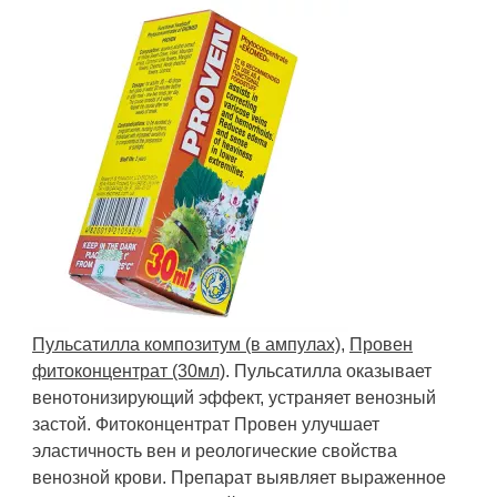
Пульсатилла композитум (в ампулах)
,
Провен
фитоконцентрат (30мл)
. Пульсатилла оказывает
венотонизирующий эффект, устраняет венозный
застой. Фитоконцентрат Провен улучшает
эластичность вен и реологические свойства
венозной крови. Препарат выявляет выраженное