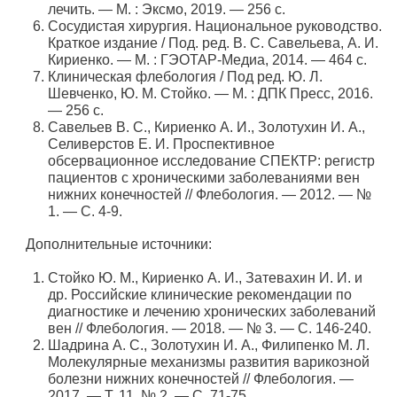
лечить. — М. : Эксмо, 2019. — 256 с.
Сосудистая хирургия. Национальное руководство.
Краткое издание / Под. ред. В. С. Савельева, А. И.
Кириенко. — М. : ГЭОТАР-Медиа, 2014. — 464 с.
Клиническая флебология / Под ред. Ю. Л.
Шевченко, Ю. М. Стойко. — М. : ДПК Пресс, 2016.
— 256 с.
Савельев В. С., Кириенко А. И., Золотухин И. А.,
Селиверстов Е. И. Проспективное
обсервационное исследование СПЕКТР: регистр
пациентов с хроническими заболеваниями вен
нижних конечностей // Флебология. — 2012. — №
1. — С. 4-9.
Дополнительные источники:
Cтойко Ю. М., Кириенко А. И., Затевахин И. И. и
др. Российские клинические рекомендации по
диагностике и лечению хронических заболеваний
вен // Флебология. — 2018. — № 3. — С. 146-240.
Шадрина А. С., Золотухин И. А., Филипенко М. Л.
Молекулярные механизмы развития варикозной
болезни нижних конечностей // Флебология. —
2017. — Т. 11, № 2. — С. 71-75.