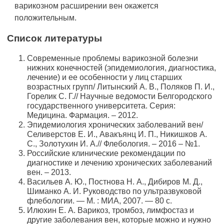
варикозном расширении вен окажется
положительным.
Список литературы
Современные проблемы варикозной болезни
нижних конечностей (эпидемиология, диагностика,
лечение) и ее особенности у лиц старших
возрастных групп/ Литынский А. В., Поляков П. И.,
Горелик С. Г.// Научные ведомости Белгородского
государственного университета. Серия:
Медицина. Фармация. – 2012.
Эпидемиология хронических заболеваний вен/
Селиверстов Е. И., Авакъянц И. П., Никишков А.
С., Золотухин И. А.// Флебология. – 2016 – №1.
Российские клинические рекомендации по
диагностике и лечению хронических заболеваний
вен. – 2013.
Васильев А. Ю., Постнова Н. А., Дибиров М. Д.,
Шиманко А. И. Руководство по ультразвуковой
флебологии. — М. : МИА, 2007. — 80 с.
Илюхин Е. А. Варикоз, тромбоз, лимфостаз и
другие заболевания вен, которые можно и нужно