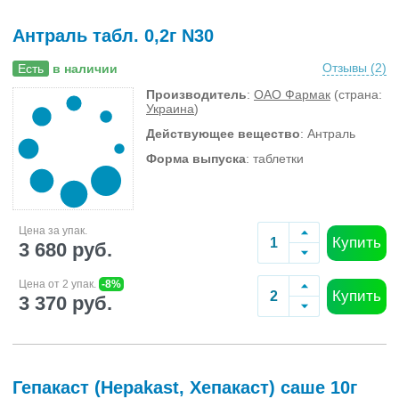
Антраль табл. 0,2г N30
Отзывы (
2
)
Есть
в наличии
Производитель
:
ОАО Фармак
(страна:
Украина
)
Действующее вещество
: Антраль
Форма выпуска
: таблетки
Цена за упак.
Купить
3 680 руб.
Цена от 2 упак.
-8%
Купить
3 370 руб.
Гепакаст (Hepakast, Хепакаст) саше 10г