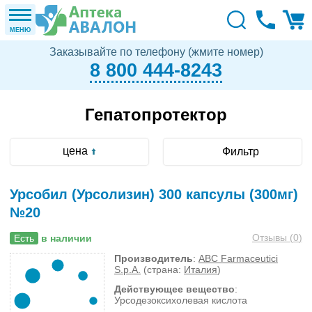
МЕНЮ
Заказывайте по телефону (жмите номер)
8 800 444-8243
Гепатопротектор
цена
Фильтр
Урсобил (Урсолизин) 300 капсулы (300мг)
№20
Отзывы (
0
)
Есть
в наличии
Производитель
:
ABC Farmaceutici
S.p.A.
(страна:
Италия
)
Действующее вещество
:
Урсодезоксихолевая кислота