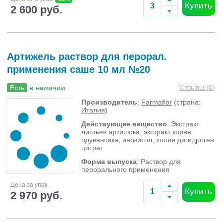
Купить
2 600 руб.
Артижель раствор для перорал.
применения саше 10 мл №20
Отзывы (
0
)
Есть
в наличии
Производитель
:
Farmaflor
(страна:
Италия
)
Действующее вещество
: Экстракт
листьев артишока, экстракт корня
одуванчика, инозитол, холин дигидроген
цитрат
Форма выпуска
: Раствор для
перорального применения
Цена за упак.
Купить
2 970 руб.