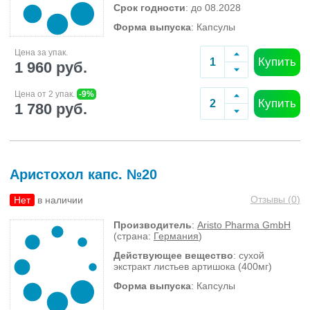
Срок годности
: до 08.2028
Форма выпуска
: Капсулы
Цена за упак.
Купить
1 960 руб.
Цена от 2 упак.
-9%
Купить
1 780 руб.
Аристохол капс. №20
Отзывы (
0
)
Нет
в наличии
Производитель
:
Aristo Pharma GmbH
(страна:
Германия
)
Действующее вещество
: сухой
экстракт листьев артишока (400мг)
Форма выпуска
: Капсулы