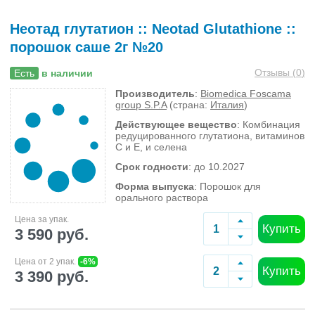
Неотад глутатион :: Neotad Glutathione ::
порошок саше 2г №20
Отзывы (
0
)
Есть
в наличии
Производитель
:
Biomedica Foscama
group S.P.A
(страна:
Италия
)
Действующее вещество
: Комбинация
редуцированного глутатиона, витаминов
С и Е, и селена
Срок годности
: до 10.2027
Форма выпуска
: Порошок для
орального раствора
Цена за упак.
Купить
3 590 руб.
Цена от 2 упак.
-6%
Купить
3 390 руб.