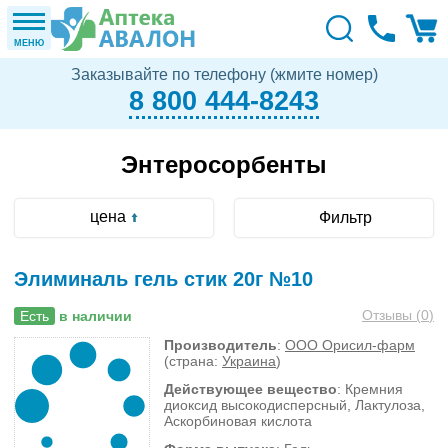
МЕНЮ
Заказывайте по телефону (жмите номер)
8 800 444-8243
Энтеросорбенты
цена
Фильтр
Элиминаль гель стик 20г №10
Отзывы (
0
)
Есть
в наличии
Производитель
:
ООО Орисил-фарм
(страна:
Украина
)
Действующее вещество
: Кремния
диоксид высокодисперсный, Лактулоза,
Аскорбиновая кислота