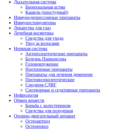
Дыхательная система
Бронхиальная астма
Кашель (простудный)
Иммунодепрессивные препараты
Иммуностимуляторы
Лекарства для глаз
Лечебная косметика
Средства для ухода
Уход за волосами
Нервная система
Антипсихотические препараты
Болезнь Паркинсона
Головокружение
Ноотропные препараты
Препараты для лечения деменции
Противоэпилептические
Синдром СДВГ
Снотворные и седативные препараты
Нефрология
Обмен веществ
Борьба с холестерином
Средства для похудения
Опорно-двигательный аппарат
Остеоартроз
Остеопороз