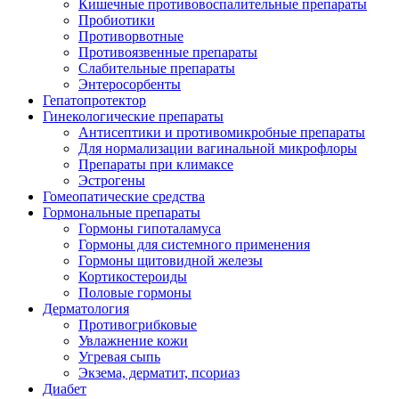
Кишечные противовоспалительные препараты
Пробиотики
Противорвотные
Противоязвенные препараты
Слабительные препараты
Энтеросорбенты
Гепатопротектор
Гинекологические препараты
Антисептики и противомикробные препараты
Для нормализации вагинальной микрофлоры
Препараты при климаксе
Эстрогены
Гомеопатические средства
Гормональные препараты
Гормоны гипоталамуса
Гормоны для системного применения
Гормоны щитовидной железы
Кортикостероиды
Половые гормоны
Дерматология
Противогрибковые
Увлажнение кожи
Угревая сыпь
Экзема, дерматит, псориаз
Диабет