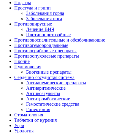
Подагра
Простуда и грипп
Заболевания горла
Заболевания носа
Противовирусные
Лечение ВИЧ
Противопротозойные
Противовоспалительные и обезболивающие
Противогеморроидальные
Противогрибковые препараты
Противоопухолевые препараты
Прочие
Пульмология
Биогенные препараты
Сердечно-сосудистая система
Антианемические препараты
Антиаритмические
Антикоагулянты
Антитромботические
Гемостатические средства
Гипертония
Стоматология
Таблетки от курения
Угри
Урология