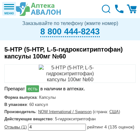
МЕНЮ
Заказывайте по телефону (жмите номер)
8 800 444-8243
5-HTP (5-НТР, L-5-гидрокситриптофан)
капсулы 100мг №60
в наличии в аптеках.
Форма выпуска
: Капсулы
В упаковке
: 60 капсул
Производитель
:
NOW International / Swanson
(страна:
США
)
Действующее вещество
: 5-гидрокситриптофан
Отзывы (
1
)
рейтинг
4
(
135
оценок)