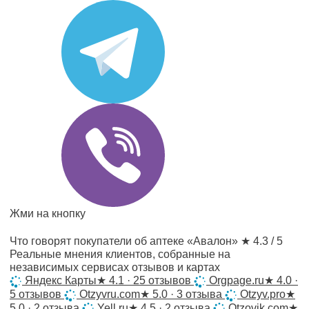
Жми на кнопку
Что говорят покупатели об аптеке «Авалон»
★ 4.3 / 5
Реальные мнения клиентов, собранные на
независимых сервисах отзывов и картах
Яндекс Карты
★
4.1 · 25 отзывов
Orgpage.ru
★
4.0 ·
5 отзывов
Otzyvru.com
★
5.0 · 3 отзыва
Otzyv.pro
★
5.0 · 2 отзыва
Yell.ru
★
4.5 · 2 отзыва
Otzovik.com
★