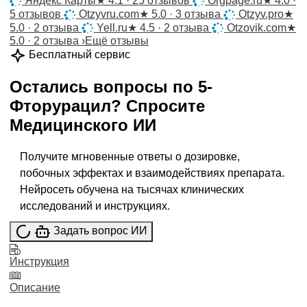
Яндекс Карты
★
4.1 · 25 отзывов
Orgpage.ru
★
4.0 ·
5 отзывов
Otzyvru.com
★
5.0 · 3 отзыва
Otzyv.pro
★
5.0 · 2 отзыва
Yell.ru
★
4.5 · 2 отзыва
Otzovik.com
★
5.0 · 2 отзыва
›
Ещё отзывы
Бесплатный сервис
Остались вопросы по
5-
Фторурацил
?
Спросите
Медицинского ИИ
Получите мгновенные ответы о дозировке,
побочных эффектах и взаимодействиях препарата.
Нейросеть обучена на тысячах клинических
исследований и инструкциях.
Задать вопрос ИИ
Инструкция
Описание