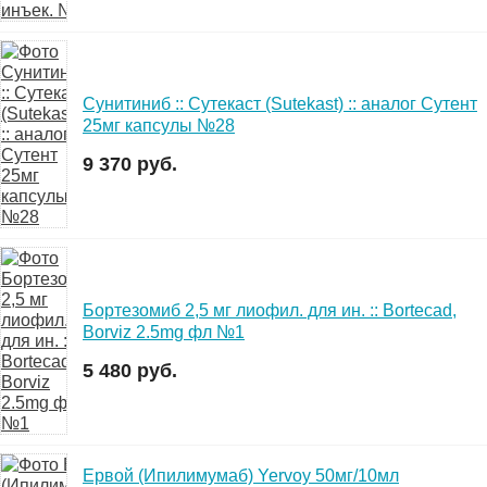
Сунитиниб :: Сутекаст (Sutekast) :: аналог Сутент
25мг капсулы №28
9 370 руб.
Бортезомиб 2,5 мг лиофил. для ин. :: Bortecad,
Borviz 2.5mg фл №1
5 480 руб.
Ервой (Ипилимумаб) Yervoy 50мг/10мл