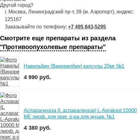
Другой город?
г. Москва, Ленинградский пр-т, 39 (м. Аэропорт), индекс:
125167
Заказывайте по телефону:
+7 495 843-5295
Смотрите еще препараты из раздела
"Противоопухолевые препараты"
Навельбин (Винорелбин) капсулы 20мг №1
4 990 руб.
Аспарагиназа (L аспарагиназа) L-Aprakast 10000
МЕ лиоф. для приг. р-ра для инъек. №1
4 380 руб.