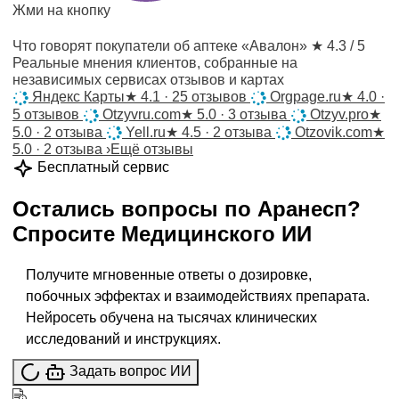
Жми на кнопку
Что говорят покупатели об аптеке «Авалон»
★ 4.3 / 5
Реальные мнения клиентов, собранные на
независимых сервисах отзывов и картах
Яндекс Карты
★
4.1 · 25 отзывов
Orgpage.ru
★
4.0 ·
5 отзывов
Otzyvru.com
★
5.0 · 3 отзыва
Otzyv.pro
★
5.0 · 2 отзыва
Yell.ru
★
4.5 · 2 отзыва
Otzovik.com
★
5.0 · 2 отзыва
›
Ещё отзывы
Бесплатный сервис
Остались вопросы по
Аранесп
?
Спросите
Медицинского ИИ
Получите мгновенные ответы о дозировке,
побочных эффектах и взаимодействиях препарата.
Нейросеть обучена на тысячах клинических
исследований и инструкциях.
Задать вопрос ИИ