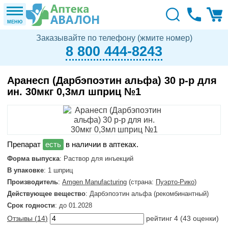
МЕНЮ
Заказывайте по телефону (жмите номер)
8 800 444-8243
Аранесп (Дарбэпоэтин альфа) 30 р-р для
ин. 30мкг 0,3мл шприц №1
в наличии в аптеках.
Форма выпуска
: Раствор для инъекций
В упаковке
: 1 шприц
Производитель
:
Amgen Manufacturing
(страна:
Пуэрто-Рико
)
Действующее вещество
: Дарбэпоэтин альфа (рекомбинантный)
Срок годности
: до 01.2028
Отзывы (
14
)
рейтинг
4
(
43
оценки)