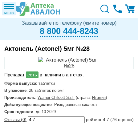
МЕНЮ
Заказывайте по телефону (жмите номер)
8 800 444-8243
Актонель (Actonel) 5мг №28
в наличии в аптеках.
Форма выпуска
: таблетки
В упаковке
: 28 таблеток по 5мг
Производитель
:
Warner Chilcott S.r.l.
(страна:
Италия
)
Действующее вещество
: Ризедроновая кислота
Срок годности
: до 10.2029
Отзывы (
0
)
рейтинг
4.7
(
76
оценок)