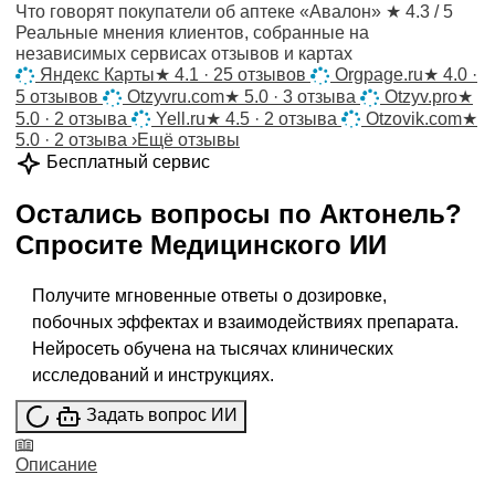
Что говорят покупатели об аптеке «Авалон»
★ 4.3 / 5
Реальные мнения клиентов, собранные на
независимых сервисах отзывов и картах
Яндекс Карты
★
4.1 · 25 отзывов
Orgpage.ru
★
4.0 ·
5 отзывов
Otzyvru.com
★
5.0 · 3 отзыва
Otzyv.pro
★
5.0 · 2 отзыва
Yell.ru
★
4.5 · 2 отзыва
Otzovik.com
★
5.0 · 2 отзыва
›
Ещё отзывы
Бесплатный сервис
Остались вопросы по
Актонель
?
Спросите
Медицинского ИИ
Получите мгновенные ответы о дозировке,
побочных эффектах и взаимодействиях препарата.
Нейросеть обучена на тысячах клинических
исследований и инструкциях.
Задать вопрос ИИ
Описание