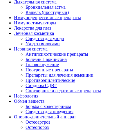
Дыхательная система
Бронхиальная астма
Кашель (простудный)
Иммунодепрессивные препараты
Иммуностимуляторы
Лекарства для глаз
Лечебная косметика
Средства для ухода
Уход за волосами
Нервная система
Антипсихотические препараты
Болезнь Паркинсона
Головокружение
Ноотропные препараты
Препараты для лечения деменции
Противоэпилептические
Синдром СДВГ
Снотворные и седативные препараты
Нефрология
Обмен веществ
Борьба с холестерином
Средства для похудения
Опорно-двигательный аппарат
Остеоартроз
Остеопороз