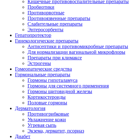
Кишечные противовоспалительные препараты
Пробиотики
Противорвотные
Противоязвенные препараты
Слабительные препараты
Энтеросорбенты
Гепатопротектор
Гинекологические препараты
Антисептики и противомикробные препараты
Для нормализации вагинальной микрофлоры
Препараты при климаксе
Эстрогены
Гомеопатические средства
Гормональные препараты
Гормоны гипоталамуса
Гормоны для системного применения
Гормоны щитовидной железы
Кортикостероиды
Половые гормоны
Дерматология
Противогрибковые
Увлажнение кожи
Угревая сыпь
Экзема, дерматит, псориаз
Диабет