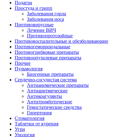
Подагра
Простуда и грипп
Заболевания горла
Заболевания носа
Противовирусные
Лечение ВИЧ
Противопротозойные
Противовоспалительные и обезболивающие
Противогеморроидальные
Противогрибковые препараты
Противоопухолевые препараты
Прочие
Пульмология
Биогенные препараты
Сердечно-сосудистая система
Антианемические препараты
Антиаритмические
Антикоагулянты
Антитромботические
Гемостатические средства
Гипертония
Стоматология
Таблетки от курения
Угри
Урология