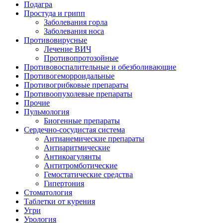
Подагра
Простуда и грипп
Заболевания горла
Заболевания носа
Противовирусные
Лечение ВИЧ
Противопротозойные
Противовоспалительные и обезболивающие
Противогеморроидальные
Противогрибковые препараты
Противоопухолевые препараты
Прочие
Пульмология
Биогенные препараты
Сердечно-сосудистая система
Антианемические препараты
Антиаритмические
Антикоагулянты
Антитромботические
Гемостатические средства
Гипертония
Стоматология
Таблетки от курения
Угри
Урология