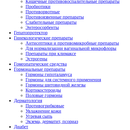
Кишечные противовоспалительные препараты
Пробиотики
Противорвотные
Противоязвенные препараты
Слабительные препараты
Энтеросорбенты
Гепатопротектор
Гинекологические препараты
Антисептики и противомикробные препараты
Для нормализации вагинальной микрофлоры
Препараты при климаксе
Эстрогены
Гомеопатические средства
Гормональные препараты
Гормоны гипоталамуса
Гормоны для системного применения
Гормоны щитовидной железы
Кортикостероиды
Половые гормоны
Дерматология
Противогрибковые
Увлажнение кожи
Угревая сыпь
Экзема, дерматит, псориаз
Диабет