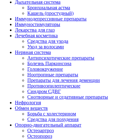
Дыхательная система
Бронхиальная астма
Кашель (простудный)
Иммунодепрессивные препараты
Иммуностимуляторы
Лекарства для глаз
Лечебная косметика
Средства для ухода
Уход за волосами
Нервная система
Антипсихотические препараты
Болезнь Паркинсона
Головокружение
Ноотропные препараты
Препараты для лечения деменции
Противоэпилептические
Синдром СДВГ
Снотворные и седативные препараты
Нефрология
Обмен веществ
Борьба с холестерином
Средства для похудения
Опорно-двигательный аппарат
Остеоартроз
Остеопороз