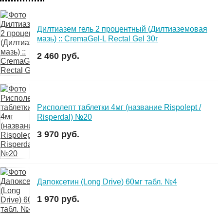
Дилтиазем гель 2 процентный (Дилтиаземовая
мазь) :: CremaGel-L Rectal Gel 30г
2 460 руб.
Рисполепт таблетки 4мг (название Rispolept /
Risperdal) №20
3 970 руб.
Дапоксетин (Long Drive) 60мг табл. №4
1 970 руб.