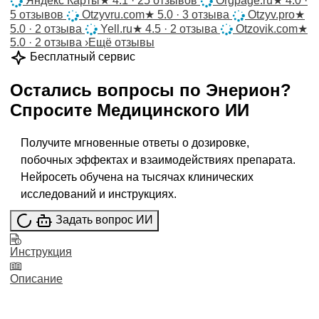
Яндекс Карты
★
4.1 · 25 отзывов
Orgpage.ru
★
4.0 ·
5 отзывов
Otzyvru.com
★
5.0 · 3 отзыва
Otzyv.pro
★
5.0 · 2 отзыва
Yell.ru
★
4.5 · 2 отзыва
Otzovik.com
★
5.0 · 2 отзыва
›
Ещё отзывы
Бесплатный сервис
Остались вопросы по
Энерион
?
Спросите
Медицинского ИИ
Получите мгновенные ответы о дозировке,
побочных эффектах и взаимодействиях препарата.
Нейросеть обучена на тысячах клинических
исследований и инструкциях.
Задать вопрос ИИ
Инструкция
Описание