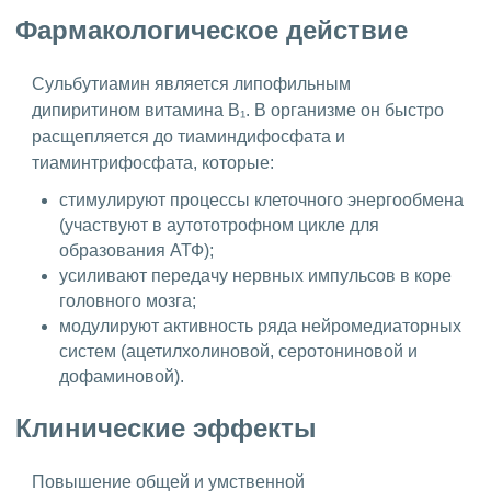
Фармакологическое действие
Сульбутиамин является липофильным
дипиритином витамина B₁. В организме он быстро
расщепляется до тиаминдифосфата и
тиаминтрифосфата, которые:
стимулируют процессы клеточного энергообмена
(участвуют в ауто­тотрофном цикле для
образования АТФ);
усиливают передачу нервных импульсов в коре
головного мозга;
модулируют активность рядa нейромедиаторных
систем (ацетил­холиновой, серотониновой и
дофаминовой).
Клинические эффекты
Повышение общей и умственной