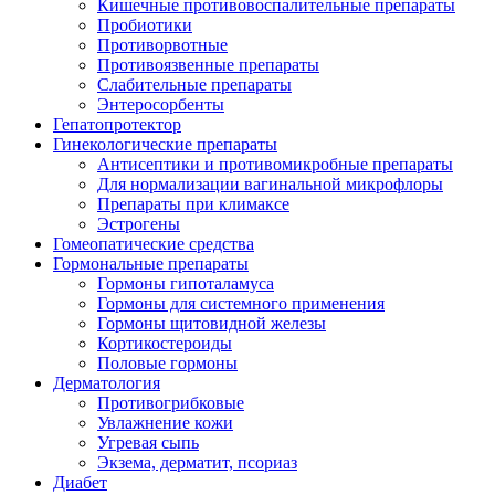
Кишечные противовоспалительные препараты
Пробиотики
Противорвотные
Противоязвенные препараты
Слабительные препараты
Энтеросорбенты
Гепатопротектор
Гинекологические препараты
Антисептики и противомикробные препараты
Для нормализации вагинальной микрофлоры
Препараты при климаксе
Эстрогены
Гомеопатические средства
Гормональные препараты
Гормоны гипоталамуса
Гормоны для системного применения
Гормоны щитовидной железы
Кортикостероиды
Половые гормоны
Дерматология
Противогрибковые
Увлажнение кожи
Угревая сыпь
Экзема, дерматит, псориаз
Диабет