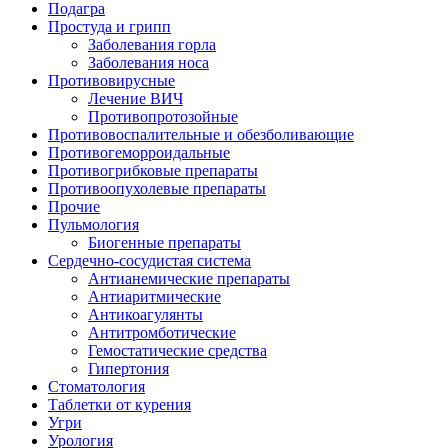
Подагра
Простуда и грипп
Заболевания горла
Заболевания носа
Противовирусные
Лечение ВИЧ
Противопротозойные
Противовоспалительные и обезболивающие
Противогеморроидальные
Противогрибковые препараты
Противоопухолевые препараты
Прочие
Пульмология
Биогенные препараты
Сердечно-сосудистая система
Антианемические препараты
Антиаритмические
Антикоагулянты
Антитромботические
Гемостатические средства
Гипертония
Стоматология
Таблетки от курения
Угри
Урология