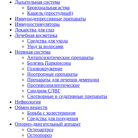
Дыхательная система
Бронхиальная астма
Кашель (простудный)
Иммунодепрессивные препараты
Иммуностимуляторы
Лекарства для глаз
Лечебная косметика
Средства для ухода
Уход за волосами
Нервная система
Антипсихотические препараты
Болезнь Паркинсона
Головокружение
Ноотропные препараты
Препараты для лечения деменции
Противоэпилептические
Синдром СДВГ
Снотворные и седативные препараты
Нефрология
Обмен веществ
Борьба с холестерином
Средства для похудения
Опорно-двигательный аппарат
Остеоартроз
Остеопороз