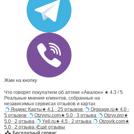
Жми на кнопку
Что говорят покупатели об аптеке «Авалон»
★ 4.3 / 5
Реальные мнения клиентов, собранные на
независимых сервисах отзывов и картах
Яндекс Карты
★
4.1 · 25 отзывов
Orgpage.ru
★
4.0 ·
5 отзывов
Otzyvru.com
★
5.0 · 3 отзыва
Otzyv.pro
★
5.0 · 2 отзыва
Yell.ru
★
4.5 · 2 отзыва
Otzovik.com
★
5.0 · 2 отзыва
›
Ещё отзывы
Бесплатный сервис