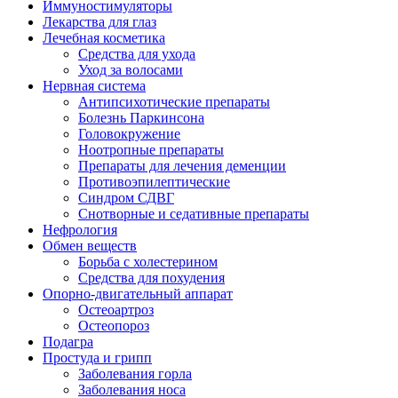
Иммуностимуляторы
Лекарства для глаз
Лечебная косметика
Средства для ухода
Уход за волосами
Нервная система
Антипсихотические препараты
Болезнь Паркинсона
Головокружение
Ноотропные препараты
Препараты для лечения деменции
Противоэпилептические
Синдром СДВГ
Снотворные и седативные препараты
Нефрология
Обмен веществ
Борьба с холестерином
Средства для похудения
Опорно-двигательный аппарат
Остеоартроз
Остеопороз
Подагра
Простуда и грипп
Заболевания горла
Заболевания носа