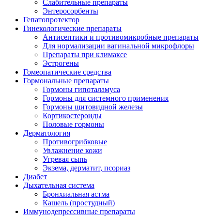
Слабительные препараты
Энтеросорбенты
Гепатопротектор
Гинекологические препараты
Антисептики и противомикробные препараты
Для нормализации вагинальной микрофлоры
Препараты при климаксе
Эстрогены
Гомеопатические средства
Гормональные препараты
Гормоны гипоталамуса
Гормоны для системного применения
Гормоны щитовидной железы
Кортикостероиды
Половые гормоны
Дерматология
Противогрибковые
Увлажнение кожи
Угревая сыпь
Экзема, дерматит, псориаз
Диабет
Дыхательная система
Бронхиальная астма
Кашель (простудный)
Иммунодепрессивные препараты