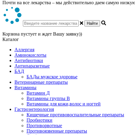
Почти на все лекарства – мы действительно даем самую низкую 
Найти
Корзина пустует и ждет Вашу заявку))
Каталог
Аллергия
Аминокислоты
Антибиотики
Антипаразитные
БАД
БАДы мужское здоровье
Ветеринарные препараты
Витамины
Витамин Д
Витамины группы В
Витамины для кожи,волос и ногтей
Гастроэнтерология
Кишечные противовоспалительные препараты
Пробиотики
Противорвотные
Противоязвенные препараты