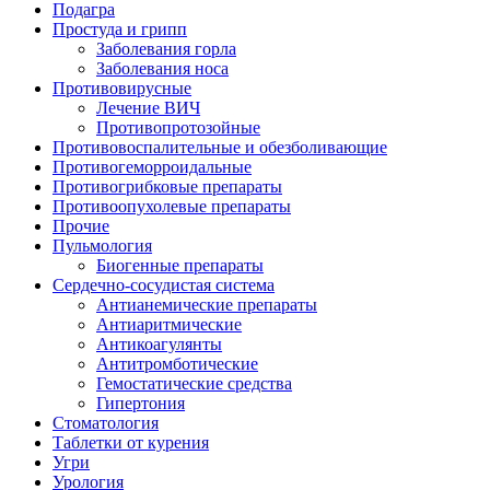
Подагра
Простуда и грипп
Заболевания горла
Заболевания носа
Противовирусные
Лечение ВИЧ
Противопротозойные
Противовоспалительные и обезболивающие
Противогеморроидальные
Противогрибковые препараты
Противоопухолевые препараты
Прочие
Пульмология
Биогенные препараты
Сердечно-сосудистая система
Антианемические препараты
Антиаритмические
Антикоагулянты
Антитромботические
Гемостатические средства
Гипертония
Стоматология
Таблетки от курения
Угри
Урология