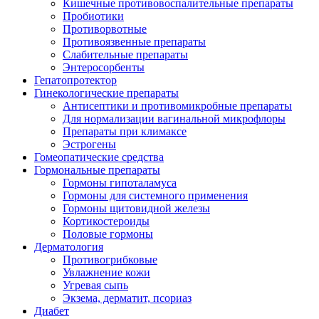
Кишечные противовоспалительные препараты
Пробиотики
Противорвотные
Противоязвенные препараты
Слабительные препараты
Энтеросорбенты
Гепатопротектор
Гинекологические препараты
Антисептики и противомикробные препараты
Для нормализации вагинальной микрофлоры
Препараты при климаксе
Эстрогены
Гомеопатические средства
Гормональные препараты
Гормоны гипоталамуса
Гормоны для системного применения
Гормоны щитовидной железы
Кортикостероиды
Половые гормоны
Дерматология
Противогрибковые
Увлажнение кожи
Угревая сыпь
Экзема, дерматит, псориаз
Диабет