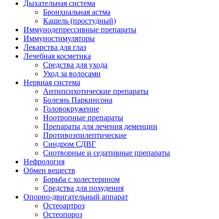
Дыхательная система
Бронхиальная астма
Кашель (простудный)
Иммунодепрессивные препараты
Иммуностимуляторы
Лекарства для глаз
Лечебная косметика
Средства для ухода
Уход за волосами
Нервная система
Антипсихотические препараты
Болезнь Паркинсона
Головокружение
Ноотропные препараты
Препараты для лечения деменции
Противоэпилептические
Синдром СДВГ
Снотворные и седативные препараты
Нефрология
Обмен веществ
Борьба с холестерином
Средства для похудения
Опорно-двигательный аппарат
Остеоартроз
Остеопороз