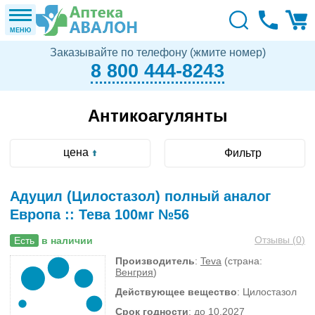
МЕНЮ
Заказывайте по телефону (жмите номер)
8 800 444-8243
Антикоагулянты
цена
Фильтр
Адуцил (Цилостазол) полный аналог
Европа :: Тева 100мг №56
Отзывы (
0
)
Есть
в наличии
Производитель
:
Teva
(страна:
Венгрия
)
Действующее вещество
: Цилостазол
Срок годности
: до 10.2027