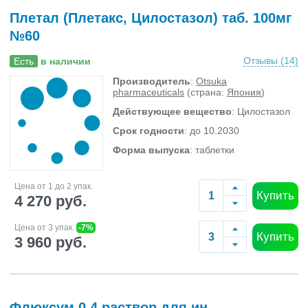
Плетал (Плетакс, Цилостазол) таб. 100мг
№60
Отзывы (
14
)
Есть
в наличии
Производитель
:
Otsuka
pharmaceuticals
(страна:
Япония
)
Действующее вещество
: Цилостазол
Срок годности
: до 10.2030
Форма выпуска
: таблетки
Цена от 1 до 2 упак.
Купить
4 270 руб.
Цена от 3 упак.
-7%
Купить
3 960 руб.
Флюксум 0.4 раствор для ин.