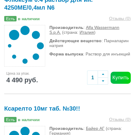
4250МЕ/0,4мл N6
Отзывы (
0
)
Есть
в наличии
Производитель
:
Alfa Wassermann
S.p.A.
(страна:
Италия
)
Действующее вещество
: Парнапарин
натрия
Форма выпуска
: Раствор для инъекций
Цена за упак.
Купить
4 490 руб.
Ксарелто 10мг таб. №30!!
Отзывы (
0
)
Есть
в наличии
Производитель
:
Байер АГ
(страна:
Германия
)