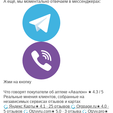
А ещё, мы моментально отвечаем в мессенджерах:
Жми на кнопку
Что говорят покупатели об аптеке «Авалон»
★ 4.3 / 5
Реальные мнения клиентов, собранные на
независимых сервисах отзывов и картах
Яндекс Карты
★
4.1 · 25 отзывов
Orgpage.ru
★
4.0 ·
5 отзывов
Otzyvru.com
★
5.0 · 3 отзыва
Otzyv.pro
★