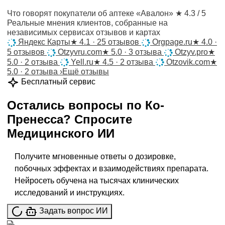
Что говорят покупатели об аптеке «Авалон»
★ 4.3 / 5
Реальные мнения клиентов, собранные на
независимых сервисах отзывов и картах
Яндекс Карты
★
4.1 · 25 отзывов
Orgpage.ru
★
4.0 ·
5 отзывов
Otzyvru.com
★
5.0 · 3 отзыва
Otzyv.pro
★
5.0 · 2 отзыва
Yell.ru
★
4.5 · 2 отзыва
Otzovik.com
★
5.0 · 2 отзыва
›
Ещё отзывы
Бесплатный сервис
Остались вопросы по
Ко-
Пренесса
?
Спросите
Медицинского ИИ
Получите мгновенные ответы о дозировке,
побочных эффектах и взаимодействиях препарата.
Нейросеть обучена на тысячах клинических
исследований и инструкциях.
Задать вопрос ИИ