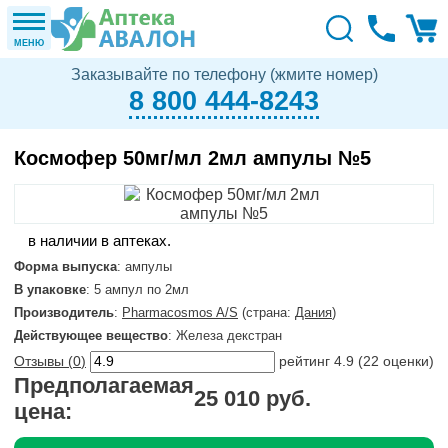
МЕНЮ
Заказывайте по телефону (жмите номер)
8 800 444-8243
Космофер 50мг/мл 2мл ампулы №5
в наличии в аптеках.
Форма выпуска
: ампулы
В упаковке
: 5 ампул по 2мл
Производитель
:
Pharmacosmos A/S
(страна:
Дания
)
Действующее вещество
: Железа декстран
Отзывы (
0
)
рейтинг
4.9
(
22
оценки)
Предполагаемая
25 010 руб.
цена: