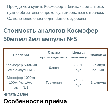
Прежде чем купить Космофер в ближайшей аптеке,
нужно обязательно проконсультироваться с врачом.
Самолечение опасно для Вашего здоровья.
Стоимость аналогов Космофер
50мг/мл 2мл ампулы №5
Страна
Цена за
Препарат
Упаковка
производитель
упаковку
Космофер 50мг/мл
25 010
5 ампул
Дания
2мл ампулы №5
руб.
по 2мл
Монофер 1000мг
24 900
100мг/мл 10мл
Германия
1 ампула
руб.
амп. №1
Читать далее
Особенности приёма