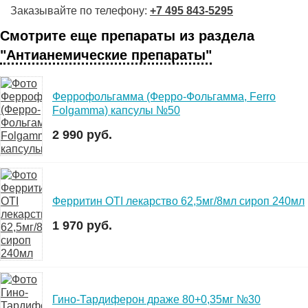
Заказывайте по телефону:
+7 495 843-5295
Смотрите еще препараты из раздела
"Антианемические препараты"
Феррофольгамма (Ферро-Фольгамма, Ferro
Folgamma) капсулы №50
2 990 руб.
Ферритин OTI лекарство 62,5мг/8мл сироп 240мл
1 970 руб.
Гино-Тардиферон драже 80+0,35мг №30