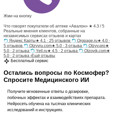
Жми на кнопку
Что говорят покупатели об аптеке «Авалон»
★ 4.3 / 5
Реальные мнения клиентов, собранные на
независимых сервисах отзывов и картах
Яндекс Карты
★
4.1 · 25 отзывов
Orgpage.ru
★
4.0 ·
5 отзывов
Otzyvru.com
★
5.0 · 3 отзыва
Otzyv.pro
★
5.0 · 2 отзыва
Yell.ru
★
4.5 · 2 отзыва
Otzovik.com
★
5.0 · 2 отзыва
›
Ещё отзывы
Бесплатный сервис
Остались вопросы по
Космофер
?
Спросите
Медицинского ИИ
Получите мгновенные ответы о дозировке,
побочных эффектах и взаимодействиях препарата.
Нейросеть обучена на тысячах клинических
исследований и инструкциях.