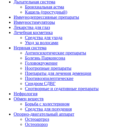
Дыхательная система
Бронхиальная астма
Кашель (простудный)
Иммунодепрессивные препараты
Иммуностимуляторы
Лекарства для глаз
Лечебная косметика
Средства для ухода
Уход за волосами
Нервная система
Антипсихотические препараты
Болезнь Паркинсона
Головокружение
Ноотропные препараты
Препараты для лечения деменции
Противоэпилептические
Синдром СДВГ
Снотворные и седативные препараты
Нефрология
Обмен веществ
Борьба с холестерином
Средства для похудения
Опорно-двигательный аппарат
Остеоартроз
Остеопороз