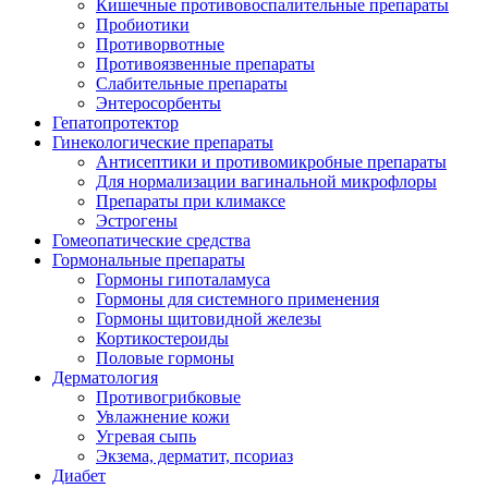
Кишечные противовоспалительные препараты
Пробиотики
Противорвотные
Противоязвенные препараты
Слабительные препараты
Энтеросорбенты
Гепатопротектор
Гинекологические препараты
Антисептики и противомикробные препараты
Для нормализации вагинальной микрофлоры
Препараты при климаксе
Эстрогены
Гомеопатические средства
Гормональные препараты
Гормоны гипоталамуса
Гормоны для системного применения
Гормоны щитовидной железы
Кортикостероиды
Половые гормоны
Дерматология
Противогрибковые
Увлажнение кожи
Угревая сыпь
Экзема, дерматит, псориаз
Диабет