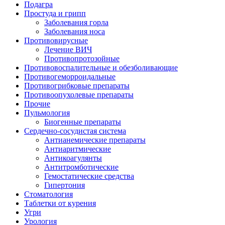
Подагра
Простуда и грипп
Заболевания горла
Заболевания носа
Противовирусные
Лечение ВИЧ
Противопротозойные
Противовоспалительные и обезболивающие
Противогеморроидальные
Противогрибковые препараты
Противоопухолевые препараты
Прочие
Пульмология
Биогенные препараты
Сердечно-сосудистая система
Антианемические препараты
Антиаритмические
Антикоагулянты
Антитромботические
Гемостатические средства
Гипертония
Стоматология
Таблетки от курения
Угри
Урология