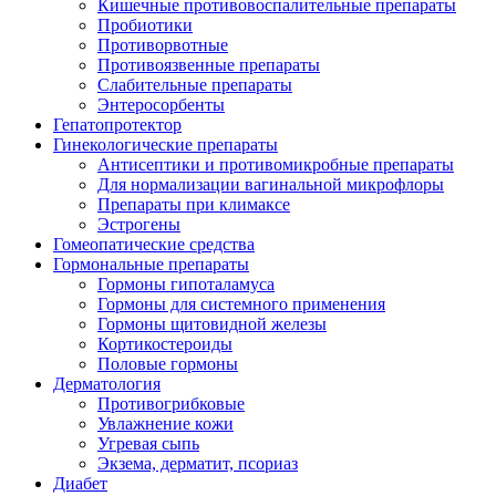
Кишечные противовоспалительные препараты
Пробиотики
Противорвотные
Противоязвенные препараты
Слабительные препараты
Энтеросорбенты
Гепатопротектор
Гинекологические препараты
Антисептики и противомикробные препараты
Для нормализации вагинальной микрофлоры
Препараты при климаксе
Эстрогены
Гомеопатические средства
Гормональные препараты
Гормоны гипоталамуса
Гормоны для системного применения
Гормоны щитовидной железы
Кортикостероиды
Половые гормоны
Дерматология
Противогрибковые
Увлажнение кожи
Угревая сыпь
Экзема, дерматит, псориаз
Диабет