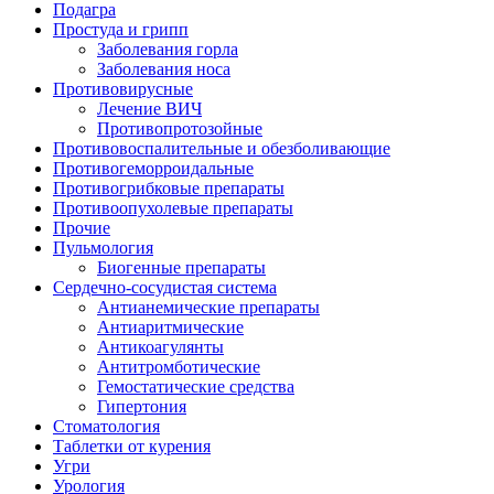
Подагра
Простуда и грипп
Заболевания горла
Заболевания носа
Противовирусные
Лечение ВИЧ
Противопротозойные
Противовоспалительные и обезболивающие
Противогеморроидальные
Противогрибковые препараты
Противоопухолевые препараты
Прочие
Пульмология
Биогенные препараты
Сердечно-сосудистая система
Антианемические препараты
Антиаритмические
Антикоагулянты
Антитромботические
Гемостатические средства
Гипертония
Стоматология
Таблетки от курения
Угри
Урология