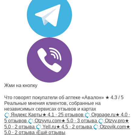
Жми на кнопку
Что говорят покупатели об аптеке «Авалон»
★ 4.3 / 5
Реальные мнения клиентов, собранные на
независимых сервисах отзывов и картах
Яндекс Карты
★
4.1 · 25 отзывов
Orgpage.ru
★
4.0 ·
5 отзывов
Otzyvru.com
★
5.0 · 3 отзыва
Otzyv.pro
★
5.0 · 2 отзыва
Yell.ru
★
4.5 · 2 отзыва
Otzovik.com
★
5.0 · 2 отзыва
›
Ещё отзывы