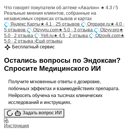
Что говорят покупатели об аптеке «Авалон»
★ 4.3 / 5
Реальные мнения клиентов, собранные на
независимых сервисах отзывов и картах
Яндекс Карты
★
4.1 · 25 отзывов
Orgpage.ru
★
4.0 ·
5 отзывов
Otzyvru.com
★
5.0 · 3 отзыва
Otzyv.pro
★
5.0 · 2 отзыва
Yell.ru
★
4.5 · 2 отзыва
Otzovik.com
★
5.0 · 2 отзыва
›
Ещё отзывы
Бесплатный сервис
Остались вопросы по
Эндоксан
?
Спросите
Медицинского ИИ
Получите мгновенные ответы о дозировке,
побочных эффектах и взаимодействиях препарата.
Нейросеть обучена на тысячах клинических
исследований и инструкциях.
Задать вопрос ИИ
Инструкция