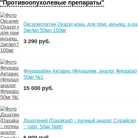
"Противоопухолевые препараты"
Оксалиплатин Oxazer конц. для приг. инъекц. р-ра
2мг/мл 50мл 100мг
3 290 руб.
Флударабин Актавис (Флудалим, аналог Флудара)
50мг №1
15 000 руб.
Дазатиниб (Dasakast) :: полный аналог Спрайсел
:: табл. 50мг №60
6 900 руб.