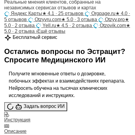
Реальные мнения клиентов, собранные на
независимых сервисах отзывов и картах
Яндекс Карты
★
4.1 · 25 отзывов
Orgpage.ru
★
4.0 ·
5 отзывов
Otzyvru.com
★
5.0 · 3 отзыва
Otzyv.pro
★
5.0 · 2 отзыва
Yell.ru
★
4.5 · 2 отзыва
Otzovik.com
★
5.0 · 2 отзыва
›
Ещё отзывы
Бесплатный сервис
Остались вопросы по
Эстрацит
?
Спросите
Медицинского ИИ
Получите мгновенные ответы о дозировке,
побочных эффектах и взаимодействиях препарата.
Нейросеть обучена на тысячах клинических
исследований и инструкциях.
Задать вопрос ИИ
Инструкция
Описание