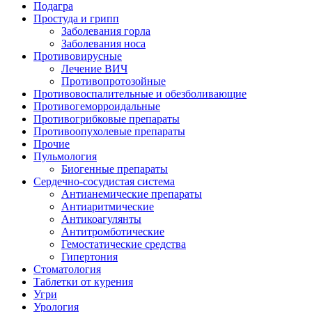
Подагра
Простуда и грипп
Заболевания горла
Заболевания носа
Противовирусные
Лечение ВИЧ
Противопротозойные
Противовоспалительные и обезболивающие
Противогеморроидальные
Противогрибковые препараты
Противоопухолевые препараты
Прочие
Пульмология
Биогенные препараты
Сердечно-сосудистая система
Антианемические препараты
Антиаритмические
Антикоагулянты
Антитромботические
Гемостатические средства
Гипертония
Стоматология
Таблетки от курения
Угри
Урология