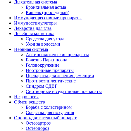
Дыхательная система
Бронхиальная астма
Кашель (простудный)
Иммунодепрессивные препараты
Иммуностимуляторы
Лекарства для глаз
Лечебная косметика
Средства для ухода
Уход за волосами
Нервная система
Антипсихотические препараты
Болезнь Паркинсона
Головокружение
Ноотропные препараты
Препараты для лечения деменции
Противоэпилептические
Синдром СДВГ
Снотворные и седативные препараты
Нефрология
Обмен веществ
Борьба с холестерином
Средства для похудения
Опорно-двигательный аппарат
Остеоартроз
Остеопороз