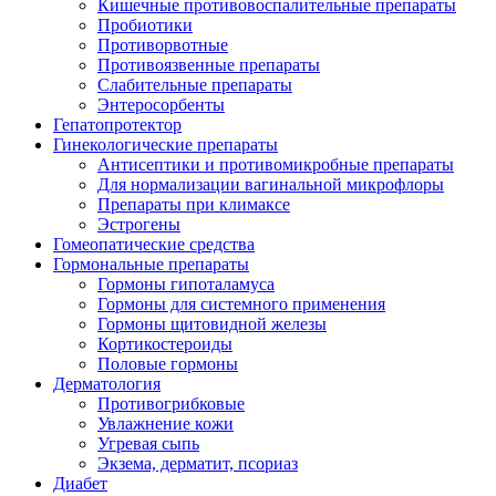
Кишечные противовоспалительные препараты
Пробиотики
Противорвотные
Противоязвенные препараты
Слабительные препараты
Энтеросорбенты
Гепатопротектор
Гинекологические препараты
Антисептики и противомикробные препараты
Для нормализации вагинальной микрофлоры
Препараты при климаксе
Эстрогены
Гомеопатические средства
Гормональные препараты
Гормоны гипоталамуса
Гормоны для системного применения
Гормоны щитовидной железы
Кортикостероиды
Половые гормоны
Дерматология
Противогрибковые
Увлажнение кожи
Угревая сыпь
Экзема, дерматит, псориаз
Диабет