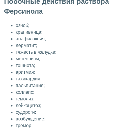
Побочные действия раствора
Ферсинола
озноб;
крапивница;
анафилаксия;
дерматит;
тяжесть в желудке;
метеоризм;
тошнота;
аритмия;
тахикардия;
пальпитация;
коллапс;
гемолиз;
лейкоцитоз;
судороги;
возбуждение;
тремор;