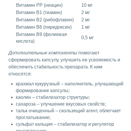
Витамин PP (ниацин)
10 мг
Витамин B1 (тиамин)
2 мг
Витамин B2 (рибофлавин)
2 мг
Витамин B6 (пиридоксин)
1 мг
Витамин B9 (фолиевая
0,5 мг
кислота)
Дополнительные компоненты
помогают
сформировать капсулу, улучшить ее усвояемость и
обеспечить стабильность препарата. К ним
относятся:
крахмал кукурузный – наполнитель, улучшающий
формирование капсулы;
каолин – стабилизатор структуры;
сахароза – улучшение вкусовых свойств;
тальк очищенный – скользящий агент, облегчает
проглатывание;
сульфат кальция – стабилизатор и регулятор
консистенции;