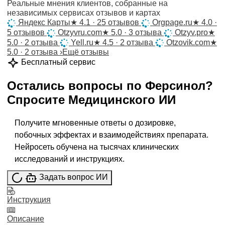
Реальные мнения клиентов, собранные на
независимых сервисах отзывов и картах
Яндекс Карты
★
4.1 · 25 отзывов
Orgpage.ru
★
4.0 ·
5 отзывов
Otzyvru.com
★
5.0 · 3 отзыва
Otzyv.pro
★
5.0 · 2 отзыва
Yell.ru
★
4.5 · 2 отзыва
Otzovik.com
★
5.0 · 2 отзыва
›
Ещё отзывы
Бесплатный сервис
Остались вопросы по
Ферсинол
?
Спросите
Медицинского ИИ
Получите мгновенные ответы о дозировке,
побочных эффектах и взаимодействиях препарата.
Нейросеть обучена на тысячах клинических
исследований и инструкциях.
Задать вопрос ИИ
Инструкция
Описание