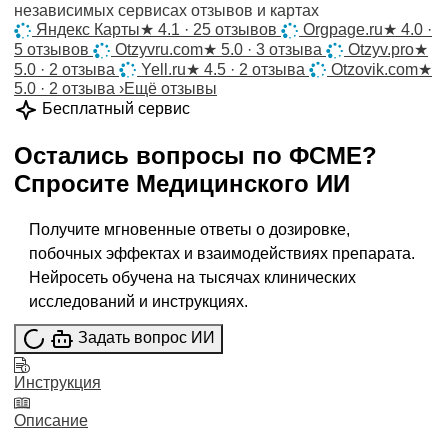
независимых сервисах отзывов и картах
Яндекс Карты
★
4.1 · 25 отзывов
Orgpage.ru
★
4.0 ·
5 отзывов
Otzyvru.com
★
5.0 · 3 отзыва
Otzyv.pro
★
5.0 · 2 отзыва
Yell.ru
★
4.5 · 2 отзыва
Otzovik.com
★
5.0 · 2 отзыва
›
Ещё отзывы
Бесплатный сервис
Остались вопросы по
ФСМЕ
?
Спросите
Медицинского ИИ
Получите мгновенные ответы о дозировке,
побочных эффектах и взаимодействиях препарата.
Нейросеть обучена на тысячах клинических
исследований и инструкциях.
Задать вопрос ИИ
Инструкция
Описание