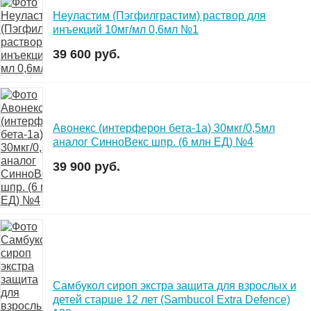
Неуластим (Пэгфилграстим) раствор для
инъекций 10мг/мл 0,6мл №1
39 600 руб.
Авонекс (интерферон бета-1а) 30мкг/0,5мл
аналог СинноВекс шпр. (6 млн ЕД) №4
39 900 руб.
Самбукол сироп экстра защита для взрослых и
детей старше 12 лет (Sambucol Extra Defence)