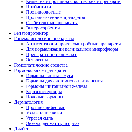
Кишечные противовоспалительные препараты
Пробиотики
Противорвотные
Противоязвенные препараты
Слабительные препараты
Энтеросорбенты
Гепатопротектор
Гинекологические препараты
Антисептики и противомикробные препараты
Для нормализации вагинальной микрофлоры
Препараты при климаксе
Эстрогены
Гомеопатические средства
Гормональные препараты
Гормоны гипоталамуса
Гормоны для системного применения
Гормоны щитовидной железы
Кортикостероиды
Половые гормоны
Дерматология
Противогрибковые
Увлажнение кожи
Угревая сыпь
Экзема, дерматит, псориаз
Диабет