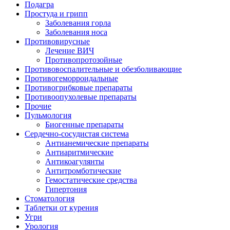
Подагра
Простуда и грипп
Заболевания горла
Заболевания носа
Противовирусные
Лечение ВИЧ
Противопротозойные
Противовоспалительные и обезболивающие
Противогеморроидальные
Противогрибковые препараты
Противоопухолевые препараты
Прочие
Пульмология
Биогенные препараты
Сердечно-сосудистая система
Антианемические препараты
Антиаритмические
Антикоагулянты
Антитромботические
Гемостатические средства
Гипертония
Стоматология
Таблетки от курения
Угри
Урология