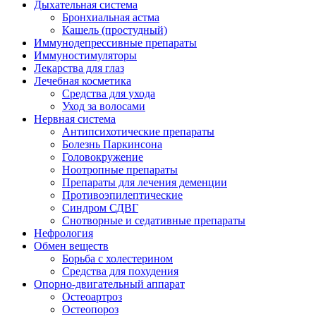
Дыхательная система
Бронхиальная астма
Кашель (простудный)
Иммунодепрессивные препараты
Иммуностимуляторы
Лекарства для глаз
Лечебная косметика
Средства для ухода
Уход за волосами
Нервная система
Антипсихотические препараты
Болезнь Паркинсона
Головокружение
Ноотропные препараты
Препараты для лечения деменции
Противоэпилептические
Синдром СДВГ
Снотворные и седативные препараты
Нефрология
Обмен веществ
Борьба с холестерином
Средства для похудения
Опорно-двигательный аппарат
Остеоартроз
Остеопороз