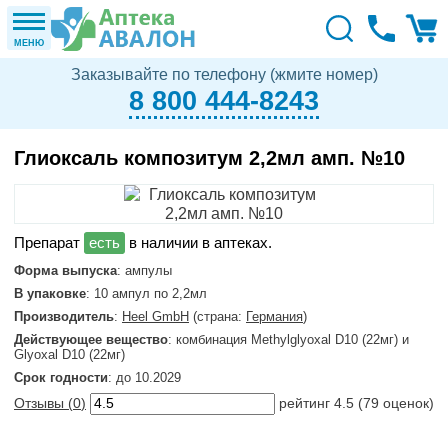
МЕНЮ
Заказывайте по телефону (жмите номер)
8 800 444-8243
Глиоксаль композитум 2,2мл амп. №10
в наличии в аптеках.
Форма выпуска
: ампулы
В упаковке
: 10 ампул по 2,2мл
Производитель
:
Heel GmbH
(страна:
Германия
)
Действующее вещество
: комбинация Methylglyoxal D10 (22мг) и
Glyoxal D10 (22мг)
Срок годности
: до 10.2029
Отзывы (
0
)
рейтинг
4.5
(
79
оценок)