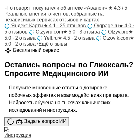
Что говорят покупатели об аптеке «Авалон»
★ 4.3 / 5
Реальные мнения клиентов, собранные на
независимых сервисах отзывов и картах
Яндекс Карты
★
4.1 · 25 отзывов
Orgpage.ru
★
4.0 ·
5 отзывов
Otzyvru.com
★
5.0 · 3 отзыва
Otzyv.pro
★
5.0 · 2 отзыва
Yell.ru
★
4.5 · 2 отзыва
Otzovik.com
★
5.0 · 2 отзыва
›
Ещё отзывы
Бесплатный сервис
Остались вопросы по
Глиоксаль
?
Спросите
Медицинского ИИ
Получите мгновенные ответы о дозировке,
побочных эффектах и взаимодействиях препарата.
Нейросеть обучена на тысячах клинических
исследований и инструкциях.
Задать вопрос ИИ
Инструкция