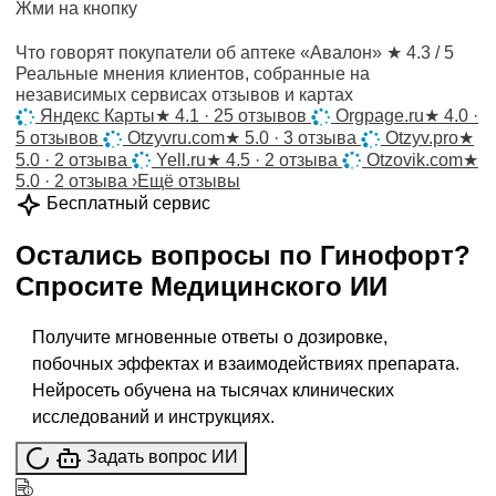
Жми на кнопку
Что говорят покупатели об аптеке «Авалон»
★ 4.3 / 5
Реальные мнения клиентов, собранные на
независимых сервисах отзывов и картах
Яндекс Карты
★
4.1 · 25 отзывов
Orgpage.ru
★
4.0 ·
5 отзывов
Otzyvru.com
★
5.0 · 3 отзыва
Otzyv.pro
★
5.0 · 2 отзыва
Yell.ru
★
4.5 · 2 отзыва
Otzovik.com
★
5.0 · 2 отзыва
›
Ещё отзывы
Бесплатный сервис
Остались вопросы по
Гинофорт
?
Спросите
Медицинского ИИ
Получите мгновенные ответы о дозировке,
побочных эффектах и взаимодействиях препарата.
Нейросеть обучена на тысячах клинических
исследований и инструкциях.
Задать вопрос ИИ