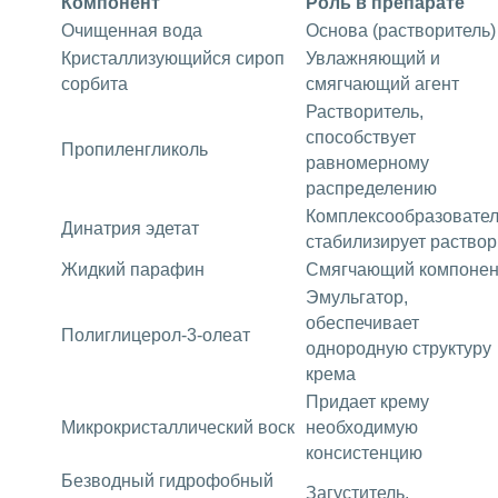
Компонент
Роль в препарате
Очищенная вода
Основа (растворитель)
Кристаллизующийся сироп
Увлажняющий и
сорбита
смягчающий агент
Растворитель,
способствует
Пропиленгликоль
равномерному
распределению
Комплексообразовател
Динатрия эдетат
стабилизирует раствор
Жидкий парафин
Смягчающий компонен
Эмульгатор,
обеспечивает
Полиглицерол-3-олеат
однородную структуру
крема
Придает крему
Микрокристаллический воск
необходимую
консистенцию
Безводный гидрофобный
Загуститель,