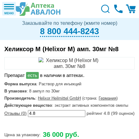
МЕНЮ
Заказывайте по телефону (жмите номер)
8 800 444-8243
Хеликсор М (Helixor M) амп. 30мг №8
в наличии в аптеках.
Форма выпуска
: Раствор для инъекций
В упаковке
: 8 ампул по 30мг
Производитель
:
Helixor Heilmittel GmbH
(страна:
Германия
)
Действующее вещество
: экстракт активных компонентов омелы
Отзывы (
0
)
рейтинг
4.8
(
99
оценок)
36 000 руб.
Цена за упаковку: