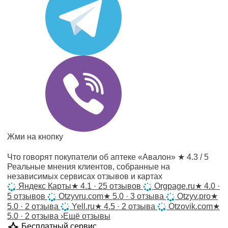
Жми на кнопку
Что говорят покупатели об аптеке «Авалон»
★ 4.3 / 5
Реальные мнения клиентов, собранные на
независимых сервисах отзывов и картах
Яндекс Карты
★
4.1 · 25 отзывов
Orgpage.ru
★
4.0 ·
5 отзывов
Otzyvru.com
★
5.0 · 3 отзыва
Otzyv.pro
★
5.0 · 2 отзыва
Yell.ru
★
4.5 · 2 отзыва
Otzovik.com
★
5.0 · 2 отзыва
›
Ещё отзывы
Бесплатный сервис