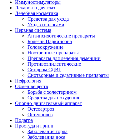
Иммуностимуляторы
Лекарства для глаз
Лечебная косметика
Средства для ухода
Уход за волосами
Нервная система
Антипсихотические препараты
Болезнь Паркинсона
Головокружение
Ноотропные препараты
Препараты для лечения деменции
Противоэпилептические
Синдром СДВГ
Снотворные и седативные препараты
Нефрология
Обмен веществ
Борьба с холестерином
Средства для похудения
Опорно-двигательный аппарат
Остеоартроз
Остеопороз
Подагра
Простуда и грипп
Заболевания горла
Заболевания носа