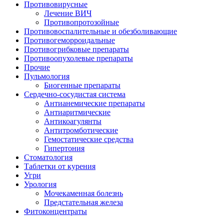
Противовирусные
Лечение ВИЧ
Противопротозойные
Противовоспалительные и обезболивающие
Противогеморроидальные
Противогрибковые препараты
Противоопухолевые препараты
Прочие
Пульмология
Биогенные препараты
Сердечно-сосудистая система
Антианемические препараты
Антиаритмические
Антикоагулянты
Антитромботические
Гемостатические средства
Гипертония
Стоматология
Таблетки от курения
Угри
Урология
Мочекаменная болезнь
Предстательная железа
Фитоконцентраты