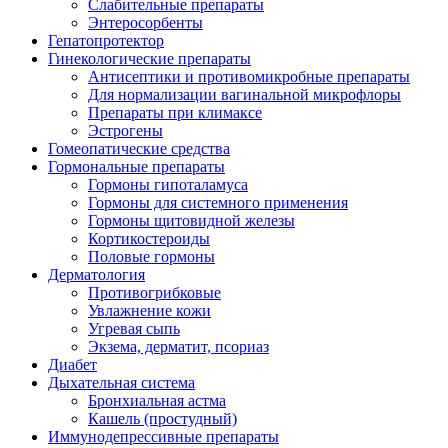
Слабительные препараты
Энтеросорбенты
Гепатопротектор
Гинекологические препараты
Антисептики и противомикробные препараты
Для нормализации вагинальной микрофлоры
Препараты при климаксе
Эстрогены
Гомеопатические средства
Гормональные препараты
Гормоны гипоталамуса
Гормоны для системного применения
Гормоны щитовидной железы
Кортикостероиды
Половые гормоны
Дерматология
Противогрибковые
Увлажнение кожи
Угревая сыпь
Экзема, дерматит, псориаз
Диабет
Дыхательная система
Бронхиальная астма
Кашель (простудный)
Иммунодепрессивные препараты