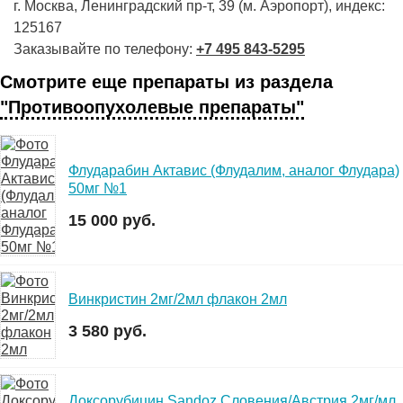
г. Москва, Ленинградский пр-т, 39 (м. Аэропорт), индекс:
125167
Заказывайте по телефону:
+7 495 843-5295
Смотрите еще препараты из раздела
"Противоопухолевые препараты"
Флударабин Актавис (Флудалим, аналог Флудара)
50мг №1
15 000 руб.
Винкристин 2мг/2мл флакон 2мл
3 580 руб.
Доксорубицин Sandoz Словения/Австрия 2мг/мл