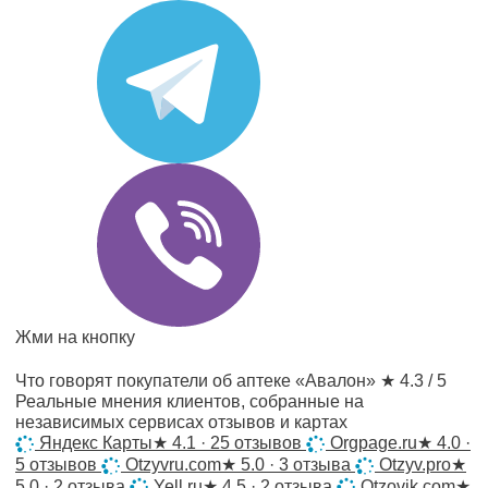
Жми на кнопку
Что говорят покупатели об аптеке «Авалон»
★ 4.3 / 5
Реальные мнения клиентов, собранные на
независимых сервисах отзывов и картах
Яндекс Карты
★
4.1 · 25 отзывов
Orgpage.ru
★
4.0 ·
5 отзывов
Otzyvru.com
★
5.0 · 3 отзыва
Otzyv.pro
★
5.0 · 2 отзыва
Yell.ru
★
4.5 · 2 отзыва
Otzovik.com
★