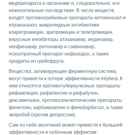
медпрепарата в организме и, следовательно, его
нежелательные последствия. В число веществ
входят противогрибковые препараты кетоконазол и
итраконазол, макролидные антибиотики
кларитромицин, эритромицин и телитромицин,
вирусные ингибиторы атазанавир, индинавир,
нелфинавир, ритонавир и саквинавир,
психотропный препарат нефазодон, а также
продукты из грейпфрута.
Вещества, активирующие ферментную систему,
могут привести к потере эффективности Inlybest. К
ним относятся противотуберкулезные препараты
рифампицин, рифапентин и рифабутин,
дексаметазон, противоэпилептические препараты
фенитоин, карбамазепин и фенобарбитал, а также
зверобой (против депрессии).
Сам по себе акситиниб может привести к большей
эффективности и побочным эффектам