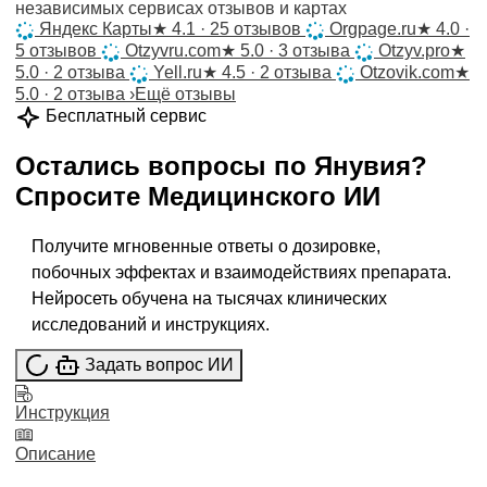
независимых сервисах отзывов и картах
Яндекс Карты
★
4.1 · 25 отзывов
Orgpage.ru
★
4.0 ·
5 отзывов
Otzyvru.com
★
5.0 · 3 отзыва
Otzyv.pro
★
5.0 · 2 отзыва
Yell.ru
★
4.5 · 2 отзыва
Otzovik.com
★
5.0 · 2 отзыва
›
Ещё отзывы
Бесплатный сервис
Остались вопросы по
Янувия
?
Спросите
Медицинского ИИ
Получите мгновенные ответы о дозировке,
побочных эффектах и взаимодействиях препарата.
Нейросеть обучена на тысячах клинических
исследований и инструкциях.
Задать вопрос ИИ
Инструкция
Описание