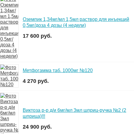
Оземпик 1,34мг/мл 1,5мл раствор для инъекций
0,5мг/доза 4 дозы (4 недели)
17 600 руб.
Метфогамма таб. 1000мг №120
4 270 руб.
Виктоза р-р д/и 6мг/мл 3мл шприц-ручка №2 (2
шприца)!!!
24 900 руб.