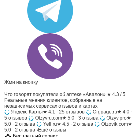
Жми на кнопку
Что говорят покупатели об аптеке «Авалон»
★ 4.3 / 5
Реальные мнения клиентов, собранные на
независимых сервисах отзывов и картах
Яндекс Карты
★
4.1 · 25 отзывов
Orgpage.ru
★
4.0 ·
5 отзывов
Otzyvru.com
★
5.0 · 3 отзыва
Otzyv.pro
★
5.0 · 2 отзыва
Yell.ru
★
4.5 · 2 отзыва
Otzovik.com
★
5.0 · 2 отзыва
›
Ещё отзывы
Бесплатный сервис