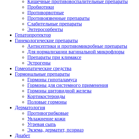
Кишечные противовоспалительные препараты
Пробиотики
Противорвотные
Противоязвенные препараты
Слабительные препараты
Энтеросорбенты
Гепатопротектор
Гинекологические препараты
Антисептики и противомикробные препараты
Для нормализации вагинальной микрофлоры
Препараты при климаксе
Эстрогены
Гомеопатические средства
Гормональные препараты
Гормоны гипоталамуса
Гормоны для системного применения
Гормоны щитовидной железы
Кортикостероиды
Половые гормоны
Дерматология
Противогрибковые
Увлажнение кожи
Угревая сыпь
Экзема, дерматит, псориаз
Диабет