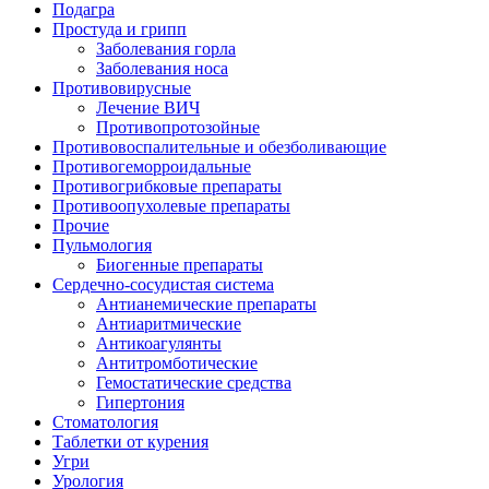
Подагра
Простуда и грипп
Заболевания горла
Заболевания носа
Противовирусные
Лечение ВИЧ
Противопротозойные
Противовоспалительные и обезболивающие
Противогеморроидальные
Противогрибковые препараты
Противоопухолевые препараты
Прочие
Пульмология
Биогенные препараты
Сердечно-сосудистая система
Антианемические препараты
Антиаритмические
Антикоагулянты
Антитромботические
Гемостатические средства
Гипертония
Стоматология
Таблетки от курения
Угри
Урология