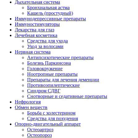
Дыхательная система
Бронхиальная астма
Кашель (простудный)
Иммунодепрессивные препараты
Иммуностимуляторы
Лекарства для глаз
Лечебная косметика
Средства для ухода
Уход за волосами
Нервная система
Антипсихотические препараты
Болезнь Паркинсона
Головокружение
Ноотропные препараты
Препараты для лечения деменции
Противоэпилептические
Синдром СДВГ
Снотворные и седативные препараты
Нефрология
Обмен веществ
Борьба с холестерином
Средства для похудения
Опорно-двигательный аппарат
Остеоартроз
Остеопороз