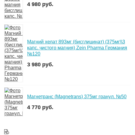
4 980 руб.
Магний хелат 893мг (бисглицинат) (375мг\\3
капс. чистого магния) Zein Pharma Германия
№120
3 980 руб.
Магнетранс (Magnetrans) 375мг гранул. №50
4 770 руб.