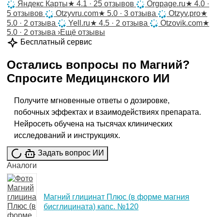
Яндекс Карты
★
4.1 · 25 отзывов
Orgpage.ru
★
4.0 ·
5 отзывов
Otzyvru.com
★
5.0 · 3 отзыва
Otzyv.pro
★
5.0 · 2 отзыва
Yell.ru
★
4.5 · 2 отзыва
Otzovik.com
★
5.0 · 2 отзыва
›
Ещё отзывы
Бесплатный сервис
Остались вопросы по
Магний
?
Спросите
Медицинского ИИ
Получите мгновенные ответы о дозировке,
побочных эффектах и взаимодействиях препарата.
Нейросеть обучена на тысячах клинических
исследований и инструкциях.
Задать вопрос ИИ
Аналоги
Магний глицинат Плюс (в форме магния
бисглицината) капс. №120