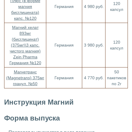
Плюс (в форме
120
магния
Германия
4 980 руб.
капсул
бисглицината)
капс. №120
Магний хелат
893мг
(бисглицинат)
120
(375мг\\3 капс.
Германия
3 980 руб.
капсул
чистого магния)
Zein Pharma
Германия №120
Магнетранс
50
(Magnetrans) 375мг
Германия
4 770 руб.
пакетиков
гранул. №50
по 2г
Инструкция Магний
Форма выпуска