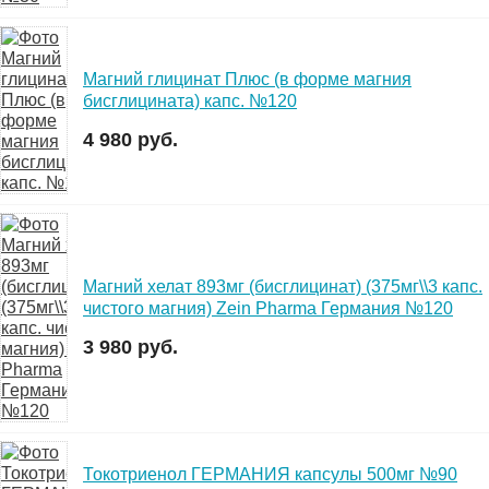
Магний глицинат Плюс (в форме магния
бисглицината) капс. №120
4 980 руб.
Магний хелат 893мг (бисглицинат) (375мг\\3 капс.
чистого магния) Zein Pharma Германия №120
3 980 руб.
Токотриенол ГЕРМАНИЯ капсулы 500мг №90