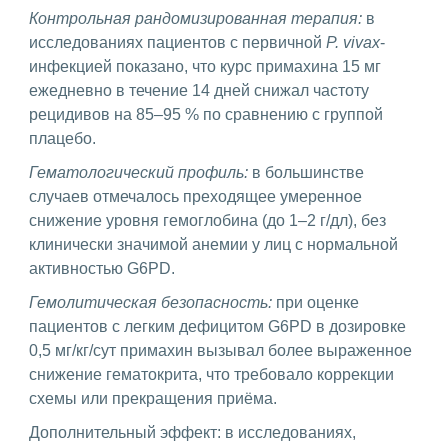
Контрольная рандомизированная терапия:
в
исследованиях пациентов с первичной
P. vivax
-
инфекцией показано, что курс примахина 15 мг
ежедневно в течение 14 дней снижал частоту
рецидивов на 85–95 % по сравнению с группой
плацебо.
Гематологический профиль:
в большинстве
случаев отмечалось преходящее умеренное
снижение уровня гемоглобина (до 1–2 г/дл), без
клинически значимой анемии у лиц с нормальной
активностью G6PD.
Гемолитическая безопасность:
при оценке
пациентов с легким дефицитом G6PD в дозировке
0,5 мг/кг/сут примахин вызывал более выраженное
снижение гематокрита, что требовало коррекции
схемы или прекращения приёма.
Дополнительный эффект: в исследованиях,