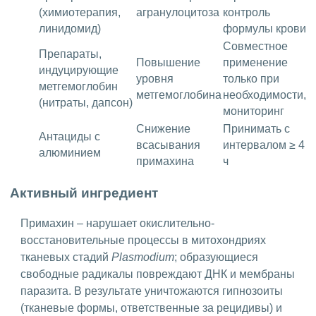
(химиотерапия,
агранулоцитоза
контроль
линидомид)
формулы крови
Совместное
Препараты,
Повышение
применение
индуцирующие
уровня
только при
метгемоглобин
метгемоглобина
необходимости,
(нитраты, дапсон)
мониторинг
Снижение
Принимать с
Антациды с
всасывания
интервалом ≥ 4
алюминием
примахина
ч
Активный ингредиент
Примахин – нарушает окислительно-
восстановительные процессы в митохондриях
тканевых стадий
Plasmodium
; образующиеся
свободные радикалы повреждают ДНК и мембраны
паразита. В результате уничтожаются гипнозоиты
(тканевые формы, ответственные за рецидивы) и