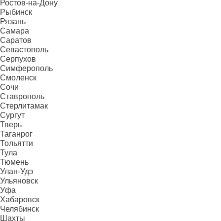
Ростов-на-Дону
Рыбинск
Рязань
Самара
Саратов
Севастополь
Серпухов
Симферополь
Смоленск
Сочи
Ставрополь
Стерлитамак
Сургут
Тверь
Таганрог
Тольятти
Тула
Тюмень
Улан-Удэ
Ульяновск
Уфа
Хабаровск
Челябинск
Шахты