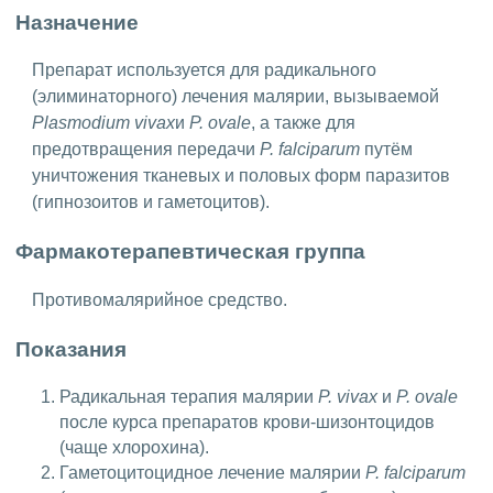
Назначение
Препарат используется для радикального
(элиминаторного) лечения малярии, вызываемой
Plasmodium vivax
и
P. ovale
, а также для
предотвращения передачи
P. falciparum
путём
уничтожения тканевых и половых форм паразитов
(гипнозоитов и гаметоцитов).
Фармакотерапевтическая группа
Противомалярийное средство.
Показания
Радикальная терапия малярии
P. vivax
и
P. ovale
после курса препаратов крови-шизонтоцидов
(чаще хлорохина).
Гаметоцитоцидное лечение малярии
P. falciparum