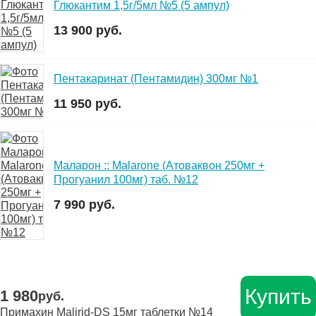
Глюкантим 1,5г/5мл №5 (5 ампул)
13 900 руб.
Пентакаринат (Пентамидин) 300мг №1
11 950 руб.
Маларон :: Malarone (Атоваквон 250мг +
Прогуанил 100мг) таб. №12
7 990 руб.
Купить
1 980
руб.
Примахин Malirid-DS 15мг таблетки №14