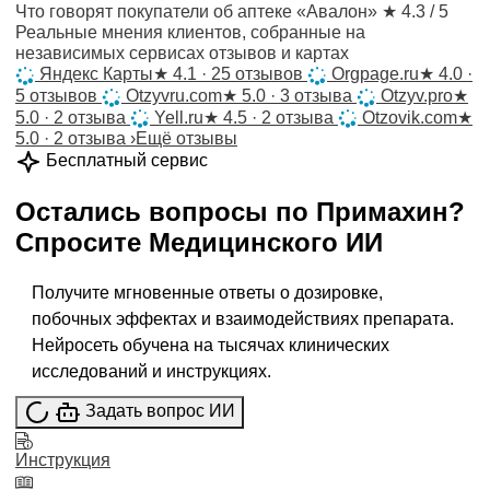
Что говорят покупатели об аптеке «Авалон»
★ 4.3 / 5
Реальные мнения клиентов, собранные на
независимых сервисах отзывов и картах
Яндекс Карты
★
4.1 · 25 отзывов
Orgpage.ru
★
4.0 ·
5 отзывов
Otzyvru.com
★
5.0 · 3 отзыва
Otzyv.pro
★
5.0 · 2 отзыва
Yell.ru
★
4.5 · 2 отзыва
Otzovik.com
★
5.0 · 2 отзыва
›
Ещё отзывы
Бесплатный сервис
Остались вопросы по
Примахин
?
Спросите
Медицинского ИИ
Получите мгновенные ответы о дозировке,
побочных эффектах и взаимодействиях препарата.
Нейросеть обучена на тысячах клинических
исследований и инструкциях.
Задать вопрос ИИ
Инструкция