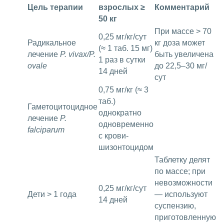
Цель терапии
взрослых ≥
Комментарий
50 кг
При массе > 70
0,25 мг/кг/сут
Радикальное
кг доза может
(≈ 1 таб. 15 мг)
лечение
P. vivax/P.
быть увеличена
1 раз в сутки
ovale
до 22,5–30 мг/
14 дней
сут
0,75 мг/кг (≈ 3
таб.)
Гаметоцитоцидное
однократно
лечение
P.
одновременно
falciparum
с крови-
шизонтоцидом
Таблетку делят
по массе; при
невозможности
0,25 мг/кг/сут
Дети > 1 года
— используют
14 дней
суспензию,
приготовленную