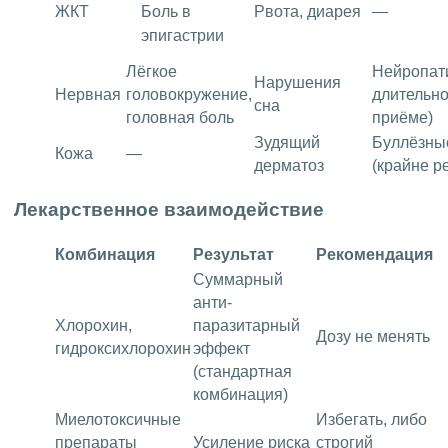
ЖКТ
Боль в
Рвота, диарея
—
эпигастрии
Лёгкое
Нейропат
Нарушения
Нервная
головокружение,
длительн
сна
головная боль
приёме)
Зудящий
Буллёзны
Кожа
—
дерматоз
(крайне р
Лекарственное взаимодействие
Комбинация
Результат
Рекомендация
Суммарный
анти­
Хлорохин,
паразитарный
Дозу не менять
гидроксихлорохин
эффект
(стандартная
комбинация)
Миелотоксичные
Избегать, либо
препараты
Усиление риска
строгий