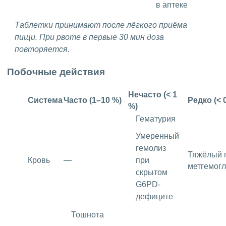
в аптеке
Таблетки принимают после лёгкого приёма
пищи. При рвоте в первые 30 мин доза
повторяется.
Побочные действия
Нечасто (< 1
Система
Часто (1–10 %)
Редко (< 
%)
Гематурия
Умеренный
гемолиз
Тяжёлый 
Кровь
—
при
метгемог
скрытом
G6PD-
дефиците
Тошнота