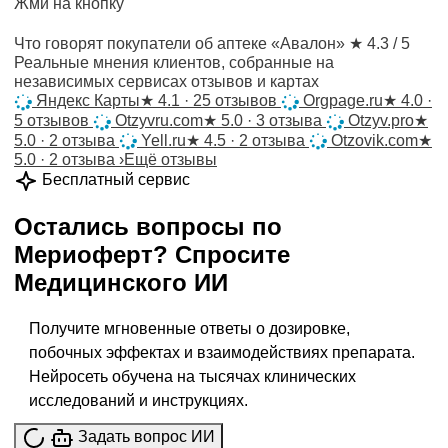
Жми на кнопку
Что говорят покупатели об аптеке «Авалон»
★ 4.3 / 5
Реальные мнения клиентов, собранные на
независимых сервисах отзывов и картах
Яндекс Карты
★
4.1 · 25 отзывов
Orgpage.ru
★
4.0 ·
5 отзывов
Otzyvru.com
★
5.0 · 3 отзыва
Otzyv.pro
★
5.0 · 2 отзыва
Yell.ru
★
4.5 · 2 отзыва
Otzovik.com
★
5.0 · 2 отзыва
›
Ещё отзывы
Бесплатный сервис
Остались вопросы по
Мериоферт
?
Спросите
Медицинского ИИ
Получите мгновенные ответы о дозировке,
побочных эффектах и взаимодействиях препарата.
Нейросеть обучена на тысячах клинических
исследований и инструкциях.
Задать вопрос ИИ