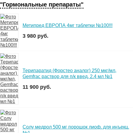
"Гормональные препараты"
Метипред ЕВРОПА 4мг таблетки №100!!!
3 980 руб.
Терипаратид (Форстео аналог) 250 мкг/мл,
Gemfrac раствор для п/к введ, 2.4 мл №1
11 900 руб.
Солу медрол 500 мг порошок лиоф. для инъекц.
№1