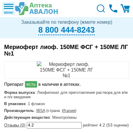
МЕНЮ
Заказывайте по телефону (жмите номер)
8 800 444-8243
Мериоферт лиоф. 150МЕ ФСГ + 150МЕ ЛГ
№1
в наличии в аптеках.
Форма выпуска
: Лиофилизат для приготовления раствора для в/м
и п/к введения
В упаковке
: 1 флакон
Производитель
:
IBSA
(страна:
Италия
)
Действующее вещество
: Менотропины
Отзывы (
0
)
рейтинг
4.2
(
53
оценки)