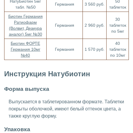
НатуБиотин 5мг
50
Германия
3 560 руб.
табл. №50
таблеток
Биотин Германия
30
Ратиофарм
Германия
2 960 руб.
таблеток
(Волвит, Деакура
по 5мг
аналог) 5мг №30
Биотин ФОРТЕ
40
Германия 10мг
Германия
1 570 руб.
таблеток
№40
по 10мг
Инструкция Натубиотин
Форма выпуска
Выпускается в таблетированном формате. Таблетки
покрыты оболочкой, имеют белый оттенок цвета, а
также круглую форму.
Упаковка