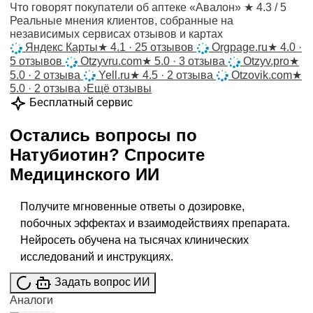
Что говорят покупатели об аптеке «Авалон»
★ 4.3 / 5
Реальные мнения клиентов, собранные на
независимых сервисах отзывов и картах
Яндекс Карты
★
4.1 · 25 отзывов
Orgpage.ru
★
4.0 ·
5 отзывов
Otzyvru.com
★
5.0 · 3 отзыва
Otzyv.pro
★
5.0 · 2 отзыва
Yell.ru
★
4.5 · 2 отзыва
Otzovik.com
★
5.0 · 2 отзыва
›
Ещё отзывы
Бесплатный сервис
Остались вопросы по
Натубиотин
?
Спросите
Медицинского ИИ
Получите мгновенные ответы о дозировке,
побочных эффектах и взаимодействиях препарата.
Нейросеть обучена на тысячах клинических
исследований и инструкциях.
Задать вопрос ИИ
Аналоги