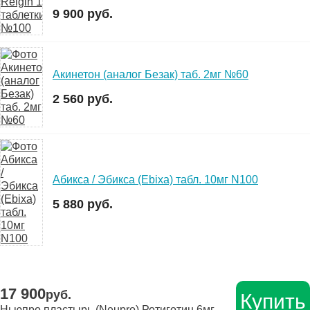
9 900 руб.
Акинетон (аналог Безак) таб. 2мг №60
2 560 руб.
Абикса / Эбикса (Ebixa) табл. 10мг N100
5 880 руб.
17 900
руб.
Купить
Ньюпро пластырь (Neupro) Ротиготин 6мг