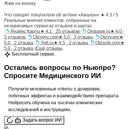
Жми на кнопку
Что говорят покупатели об аптеке «Авалон»
★ 4.3 / 5
Реальные мнения клиентов, собранные на
независимых сервисах отзывов и картах
Яндекс Карты
★
4.1 · 25 отзывов
Orgpage.ru
★
4.0 ·
5 отзывов
Otzyvru.com
★
5.0 · 3 отзыва
Otzyv.pro
★
5.0 · 2 отзыва
Yell.ru
★
4.5 · 2 отзыва
Otzovik.com
★
5.0 · 2 отзыва
›
Ещё отзывы
Бесплатный сервис
Остались вопросы по
Ньюпро
?
Спросите
Медицинского ИИ
Получите мгновенные ответы о дозировке,
побочных эффектах и взаимодействиях препарата.
Нейросеть обучена на тысячах клинических
исследований и инструкциях.
Задать вопрос ИИ